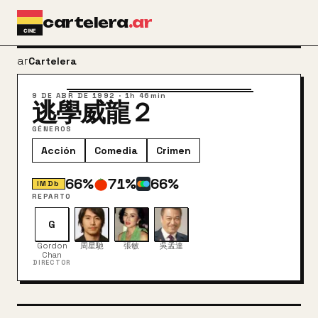
Ir al contenido principal
cartelera
.ar
arrow_back
Cartelera
9 DE ABR DE 1992
·
1h 46min
逃學威龍２
GÉNEROS
Acción
Comedia
Crimen
66
%
71
%
66
%
IMDb
REPARTO
G
Gordon
周星馳
張敏
吳孟達
Chan
DIRECTOR