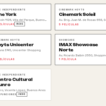
E INDEPENDIENTE
CINEMARK HOYTS
ne York
Cinemark Soleil
oln 1126, Villa del Parque, Buenos
Av. Brig. Juan M. de Rosas 658, So
es
Premium
ELÍCULAS
INDIE
5
PELÍCULAS
EMARK HOYTS
SHOWCASE
yts Unicenter
IMAX Showcase
Norte
aná 3745, Unicenter Shopping
Av. Ricardo Balbín 2550, Shoppin
Norcenter
ELÍCULAS
1
PELÍCULA
E INDEPENDIENTE
ntro Cultural
unro
ro, Vicente López, Buenos Aires
 FUNCIONES
INDIE