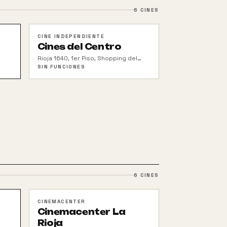
6
CINES
CINE INDEPENDIENTE
Cines del Centro
Rioja 1640, 1er Piso, Shopping del
Siglo
SIN FUNCIONES
6
CINES
CINEMACENTER
Cinemacenter La
Rioja