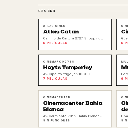
GBA SUR
ATLAS CINES
CIN
Atlas Catan
Ci
Camino de Cintura 2727, Shopping
Güe
Catan
Sho
6
PELÍCULAS
6
P
CINEMARK HOYTS
MUL
Hoyts Temperley
Mu
Av. Hipólito Yrigoyen 10.700
For
Tos
7
PELÍCULAS
6
P
CINEMACENTER
CIN
Cinemacenter Bahía
C
Blanca
de
Av. Sarmiento 2153, Bahía Blanca
Riv
Plaza Shopping
Sho
SIN FUNCIONES
SIN