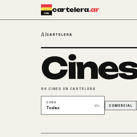
Ir al contenido principal
cartelera
.ar
ARROW_BACK
CARTELERA
Cine
84
CINES
EN CARTELERA
ZONA
expand_more
COMERCIAL
Todas