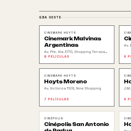
GBA OESTE
CINEMARK HOYTS
CIN
Cinemark Malvinas
Ci
Argentinas
Av.
Av. Pte. Illia 3770, Shopping Terrazas
de Mayo
8
PELÍCULAS
6
P
CINEMARK HOYTS
CIN
Hoyts Moreno
H
Av. Victorica 1128, Nine Shopping
J.M
Sho
7
PELÍCULAS
6
P
CINÉPOLIS
CIN
Cinépolis San Antonio
Ho
de Padua