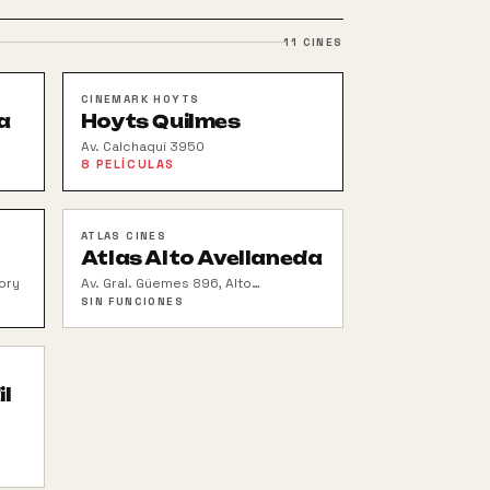
11
CINES
CINEMARK HOYTS
a
Hoyts Quilmes
Av. Calchaquí 3950
8
PELÍCULAS
ATLAS CINES
Atlas Alto Avellaneda
ory
Av. Gral. Güemes 896, Alto
Avellaneda
SIN FUNCIONES
l