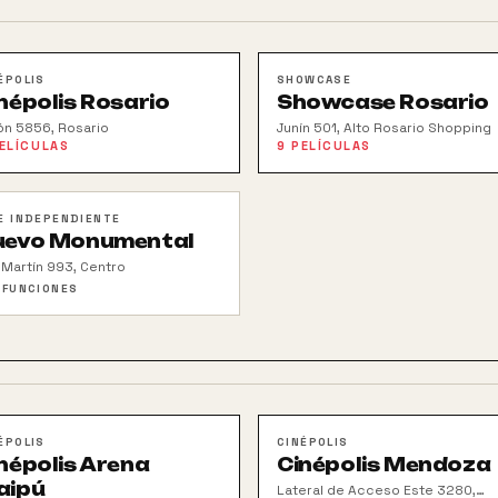
ÉPOLIS
SHOWCASE
népolis Rosario
Showcase Rosario
ón 5856, Rosario
Junín 501, Alto Rosario Shopping
ELÍCULAS
9
PELÍCULAS
E INDEPENDIENTE
uevo Monumental
 Martín 993, Centro
 FUNCIONES
ÉPOLIS
CINÉPOLIS
népolis Arena
Cinépolis Mendoza
aipú
Lateral de Acceso Este 3280,