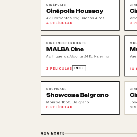
CINÉPOLIS
CIN
Cinépolis Houssay
Ci
Av. Corrientes 917, Buenos Aires
Vic
4
PELÍCULAS
9
P
CINE INDEPENDIENTE
MUL
MALBA Cine
Mu
Av. Figueroa Alcorta 3415, Palermo
Vue
2
PELÍCULAS
INDIE
10
SHOWCASE
CIN
Showcase Belgrano
Ci
Monroe 1655, Belgrano
Jos
8
PELÍCULAS
SIN
GBA NORTE