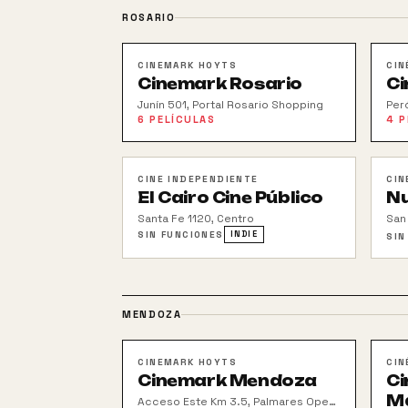
ROSARIO
CINEMARK HOYTS
CIN
Cinemark Rosario
Ci
Junín 501, Portal Rosario Shopping
Per
6
PELÍCULAS
4
P
CINE INDEPENDIENTE
CIN
El Cairo Cine Público
N
Santa Fe 1120, Centro
San
SIN FUNCIONES
INDIE
SIN
MENDOZA
CINEMARK HOYTS
CIN
Cinemark Mendoza
Ci
M
Acceso Este Km 3.5, Palmares Open