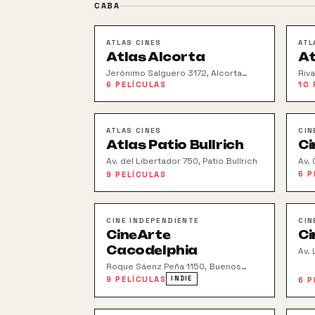
CABA
ATLAS CINES
ATL
Atlas Alcorta
At
Jerónimo Salguero 3172, Alcorta
Riva
Shopping
6
PELÍCULAS
10
ATLAS CINES
CIN
Atlas Patio Bullrich
Ci
Av. del Libertador 750, Patio Bullrich
Av.
6
P
9
PELÍCULAS
CINE INDEPENDIENTE
CIN
CineArte
Ci
Cacodelphia
Av. 
Roque Sáenz Peña 1150, Buenos
Aires
9
PELÍCULAS
INDIE
6
P