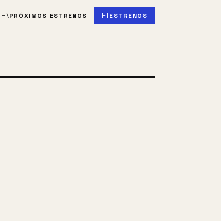
S
EVENT_UPCOMING
FIBER_NEW
PRÓXIMOS ESTRENOS
ESTRENOS