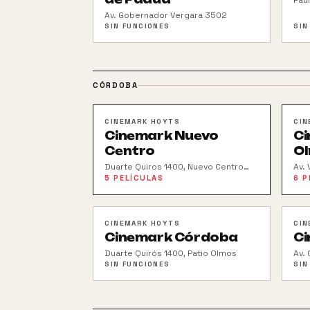
Pau
Av. Gobernador Vergara 3502
SIN FUNCIONES
SIN
CÓRDOBA
CINEMARK HOYTS
CIN
Cinemark Nuevo
Ci
Centro
O
Duarte Quiros 1400, Nuevo Centro
Av. 
Shopping
5
PELÍCULAS
6
P
CINEMARK HOYTS
CIN
Cinemark Córdoba
C
Duarte Quirós 1400, Patio Olmos
Av.
SIN FUNCIONES
SIN