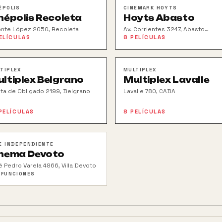
ÉPOLIS
CINEMARK HOYTS
népolis Recoleta
Hoyts Abasto
ente López 2050, Recoleta
Av. Corrientes 3247, Abasto
Shopping
ELÍCULAS
8
PELÍCULAS
TIPLEX
MULTIPLEX
ltiplex Belgrano
Multiplex Lavalle
lta de Obligado 2199, Belgrano
Lavalle 780, CABA
PELÍCULAS
8
PELÍCULAS
E INDEPENDIENTE
nema Devoto
é Pedro Varela 4866, Villa Devoto
 FUNCIONES