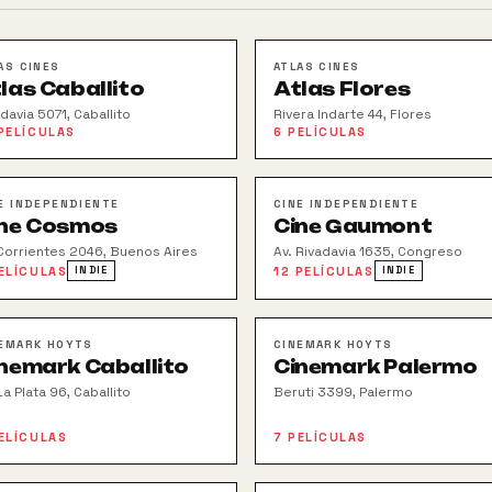
AS CINES
ATLAS CINES
las Caballito
Atlas Flores
davia 5071, Caballito
Rivera Indarte 44, Flores
PELÍCULAS
6
PELÍCULAS
E INDEPENDIENTE
CINE INDEPENDIENTE
ne Cosmos
Cine Gaumont
 Corrientes 2046, Buenos Aires
Av. Rivadavia 1635, Congreso
ELÍCULAS
12
PELÍCULAS
INDIE
INDIE
EMARK HOYTS
CINEMARK HOYTS
nemark Caballito
Cinemark Palermo
La Plata 96, Caballito
Beruti 3399, Palermo
ELÍCULAS
7
PELÍCULAS