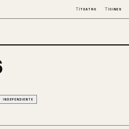
THEATER_COMEDY
THEATER
TEATRO
CINES
s
INDEPENDIENTE