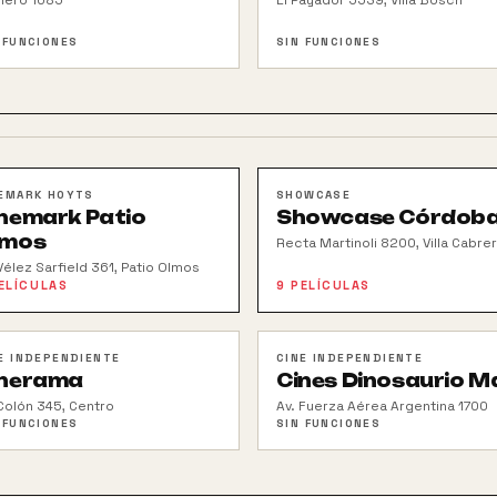
nero 1085
El Payador 5539, Villa Bosch
 FUNCIONES
SIN FUNCIONES
EMARK HOYTS
SHOWCASE
nemark Patio
Showcase Córdob
lmos
Recta Martinoli 8200, Villa Cabre
Vélez Sarfield 361, Patio Olmos
ELÍCULAS
9
PELÍCULAS
E INDEPENDIENTE
CINE INDEPENDIENTE
inerama
Cines Dinosaurio Ma
 Colón 345, Centro
Av. Fuerza Aérea Argentina 1700
 FUNCIONES
SIN FUNCIONES