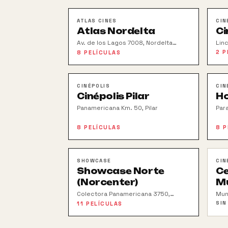
ATLAS CINES
CIN
Atlas Nordelta
Ci
Av. de los Lagos 7008, Nordelta
Linc
Centro Comercial
Air
2
P
8
PELÍCULAS
CINÉPOLIS
CIN
Cinépolis Pilar
Ho
Panamericana Km. 50, Pilar
Par
8
PELÍCULAS
8
P
SHOWCASE
CIN
Showcase Norte
Ce
(Norcenter)
M
Colectora Panamericana 3750,
Mun
Norcenter
SIN
11
PELÍCULAS