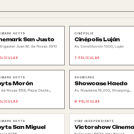
EMARK HOYTS
CINÉPOLIS
nemark San Justo
Cinépolis Luján
 Brigadier Juan M. de Rosas 3910
Av. Constitución 1000, Luján
ELÍCULAS
7
PELÍCULAS
EMARK HOYTS
SHOWCASE
oyts Morón
Showcase Haedo
. de Rosas 658, Plaza Oeste
Av. Rivadavia 16.200, Shopping
pping
Haedo
ELÍCULAS
8
PELÍCULAS
EMARK HOYTS
CINE INDEPENDIENTE
yts San Miguel
Victorshow Cinem