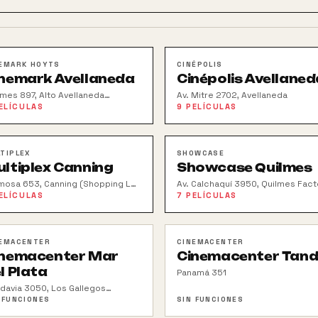
EMARK HOYTS
CINÉPOLIS
nemark Avellaneda
Cinépolis Avellaned
mes 897, Alto Avellaneda
Av. Mitre 2702, Avellaneda
pping
ELÍCULAS
9
PELÍCULAS
TIPLEX
SHOWCASE
ltiplex Canning
Showcase Quilmes
mosa 653, Canning (Shopping Las
Av. Calchaquí 3950, Quilmes Fact
cas)
ELÍCULAS
7
PELÍCULAS
EMACENTER
CINEMACENTER
inemacenter Mar
Cinemacenter Tandi
l Plata
Panamá 351
adavia 3050, Los Gallegos
pping
 FUNCIONES
SIN FUNCIONES