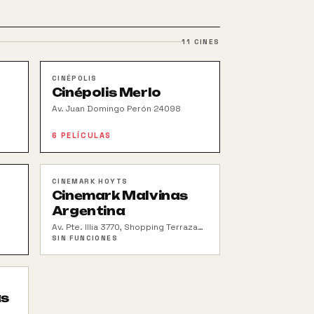
11
CINES
CINÉPOLIS
Cinépolis Merlo
Av. Juan Domingo Perón 24098
6
PELÍCULAS
CINEMARK HOYTS
Cinemark Malvinas
Argentina
Av. Pte. Illia 3770, Shopping Terrazas
de Mayo
SIN FUNCIONES
as