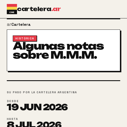
Ir al contenido principal
cartelera
.ar
arrow_back
Cartelera
HISTÓRICA
Algunas notas
sobre M.M.M.
SU PASO POR LA CARTELERA ARGENTINA
DESDE
19
JUN
2026
HASTA
8
JUL
2026