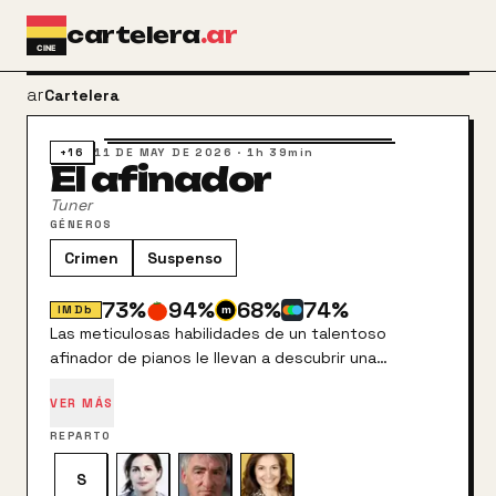
Ir al contenido principal
cartelera
.ar
arrow_back
Cartelera
+16
11 DE MAY DE 2026
·
1h 39min
El afinador
Tuner
GÉNEROS
Crimen
Suspenso
73
%
94
%
68
%
74
%
IMDb
Las meticulosas habilidades de un talentoso
afinador de pianos le llevan a descubrir una
inesperada aptitud para abrir cajas fuertes, lo que
VER MÁS
pone su vida patas arriba.
REPARTO
S