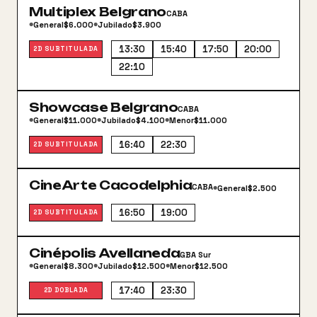
Multiplex Belgrano
CABA
General
$6.000
Jubilado
$3.900
●
●
13:30
15:40
17:50
20:00
2D SUBTITULADA
22:10
Showcase Belgrano
CABA
General
$11.000
Jubilado
$4.100
Menor
$11.000
●
●
●
16:40
22:30
2D SUBTITULADA
CineArte Cacodelphia
CABA
General
$2.500
●
16:50
19:00
2D SUBTITULADA
Cinépolis Avellaneda
GBA Sur
General
$8.300
Jubilado
$12.500
Menor
$12.500
●
●
●
17:40
23:30
2D DOBLADA