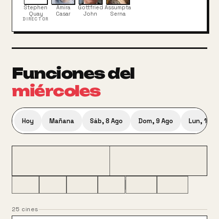
Stephen
Amira
Gottfried
Assumpta
Quay
Casar
John
Serna
DIRECTOR
Funciones
del
miércoles
Hoy
Mañana
Sáb, 8 Ago
Dom, 9 Ago
Lun, 10 A
25
cines