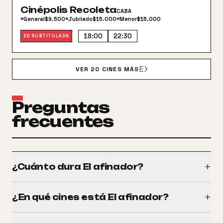
Cinépolis Recoleta
CABA
General
$9.500
Jubilado
$15.000
Menor
$15.000
●
●
●
18:00
22:30
2D SUBTITULADA
EXPAND_MORE
VER 20 CINES MÁS
Preguntas
frecuentes
+
¿Cuánto dura El afinador?
Tiene una duración de 99 minutos (1h 39m).
+
¿En qué cines está El afinador?
Podés verla en Atlas, Cinemark, Cinépolis, cines