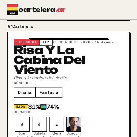
Ir al contenido principal
cartelera
.ar
arrow_back
Cartelera
HISTÓRICA
ATP
16 DE ABR DE 2026
·
1h 37min
Risa Y La
Cabina Del
Viento
Risa y la cabina del viento
GÉNEROS
Drama
Fantasía
81
%
74
%
IMDb
REPARTO
J
J
E
Juan
Julieta
Elena
Joaquín