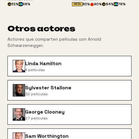
51
%
68
%
81
%
90
%
84
%
78
%
IMDb
m
m
Otros actores
Actores que comparten películas con
Arnold
Schwarzenegger
.
Linda Hamilton
4
películas
Sylvester Stallone
32
películas
George Clooney
27
películas
Sam Worthington