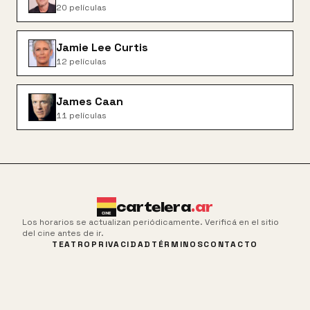
20
películas
Jamie Lee Curtis
12
películas
James Caan
11
películas
cartelera
.ar
Los horarios se actualizan periódicamente. Verificá en el sitio
del cine antes de ir.
TEATRO
PRIVACIDAD
TÉRMINOS
CONTACTO