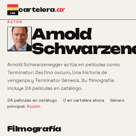
Ir al contenido principal
cartelera
.ar
ACTOR
Arnold
Schwarzen
Arnold Schwarzenegger actúa en películas como
Terminator: Destino oscuro, Una historia de
venganza y Terminator Génesis. Su filmografía
incluye 24 películas en catálogo.
24
películas
en catálogo
·
0
en cartelera ahora
·
Género
principal:
Acción
Filmografía