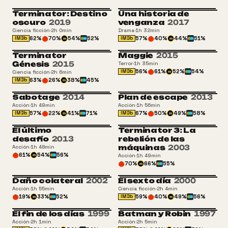
Terminator: Destino
Una historia de
oscuro
2019
venganza
2017
Ciencia ficción
·
2h 0min
Drama
·
1h 32min
62
%
70
%
54
%
52
%
57
%
40
%
44
%
51
%
IMDb
IMDb
m
m
Terminator
Maggie
2015
Génesis
2015
Terror
·
1h 35min
56
%
61
%
52
%
54
%
IMDb
Ciencia ficción
·
2h 6min
m
63
%
26
%
38
%
45
%
IMDb
m
Sabotage
2014
Plan de escape
2013
Acción
·
1h 49min
Acción
·
1h 56min
57
%
22
%
41
%
71
%
67
%
50
%
49
%
58
%
IMDb
IMDb
m
m
El último
Terminator 3: La
+16
desafío
2013
rebelión de las
máquinas
2003
Acción
·
1h 48min
61
%
54
%
56
%
Acción
·
1h 49min
m
70
%
66
%
55
%
m
Daño colateral
2002
El sexto día
2000
+16
+13
Acción
·
1h 55min
Ciencia ficción
·
2h 4min
19
%
33
%
52
%
59
%
40
%
49
%
56
%
IMDb
m
m
El fin de los días
1999
Batman y Robin
1997
+16
+13
Acción
·
2h 1min
Acción
·
2h 5min