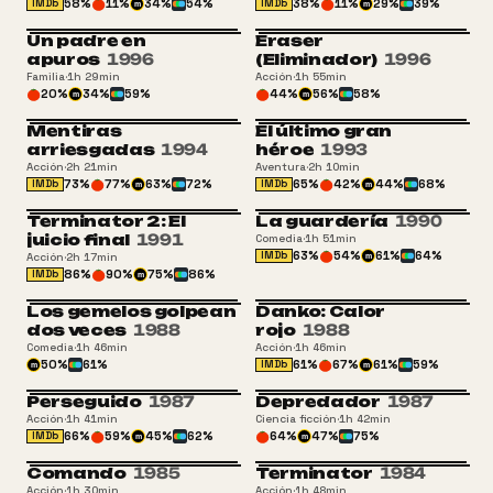
58
%
11
%
34
%
54
%
38
%
11
%
29
%
39
%
IMDb
IMDb
m
m
Un padre en
Eraser
ATP
+16
apuros
1996
(Eliminador)
1996
Familia
·
1h 29min
Acción
·
1h 55min
20
%
34
%
59
%
44
%
56
%
58
%
m
m
Mentiras
El último gran
+16
+13
arriesgadas
1994
héroe
1993
Acción
·
2h 21min
Aventura
·
2h 10min
73
%
77
%
63
%
72
%
65
%
42
%
44
%
68
%
IMDb
IMDb
m
m
Terminator 2: El
La guardería
1990
+16
+13
juicio final
1991
Comedia
·
1h 51min
63
%
54
%
61
%
64
%
IMDb
Acción
·
2h 17min
m
86
%
90
%
75
%
86
%
IMDb
m
Los gemelos golpean
Danko: Calor
ATP
+16
dos veces
1988
rojo
1988
Comedia
·
1h 46min
Acción
·
1h 46min
50
%
61
%
61
%
67
%
61
%
59
%
IMDb
m
m
Perseguido
1987
Depredador
1987
+18
16
Acción
·
1h 41min
Ciencia ficción
·
1h 42min
66
%
59
%
45
%
62
%
64
%
47
%
75
%
IMDb
m
m
Comando
1985
Terminator
1984
+16
+16
Acción
·
1h 30min
Acción
·
1h 48min