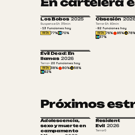
En cartelera
Los Bobos
2025
Obsesión
202
+
Suspense
·
1h 35min
Terror
·
1h 40min
·
13
funciones
hoy
·
82
funciones
hoy
77
%
70
%
76
%
95
%
78
IMDb
IMDb
m
37
%
Evil Dead: En
+16
llamas
2026
Terror
·
20
funciones
hoy
38
%
80
%
58
%
IMDb
m
62
%
Próximos est
Adolescencia,
Resident
sexo y muerte en
Evil
2026
campamento
Terror
0