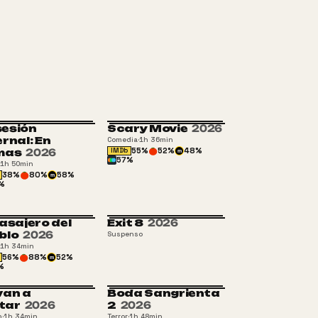
esión
Scary Movie
2026
+16
+16
ernal: En
Comedia
·
1h 36min
55
%
52
%
48
%
mas
2026
IMDb
m
57
%
1h 50min
38
%
80
%
58
%
m
%
pasajero del
Exit 8
2026
+16
blo
2026
Suspenso
1h 34min
56
%
88
%
52
%
m
%
van a
Boda Sangrienta
SAM 16
SAM 16
tar
2026
2
2026
n
·
1h 34min
Terror
·
1h 48min