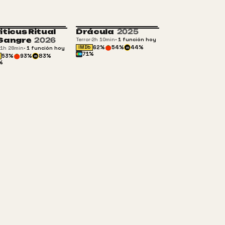
iticus Ritual
Drácula
2025
+16
REESTRENO
Sangre
2026
Terror
·
2h 10min
·
1
función
hoy
62
%
54
%
44
%
IMDb
1h 28min
·
1
función
hoy
m
71
%
53
%
93
%
83
%
m
%