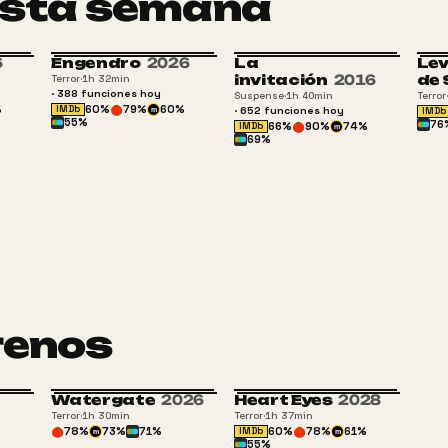
 esta semana
6
Engendro
2026
La
Lev
16
ESTRENO
REESTRENO
invitación
2016
de 
Terror
·
1h 32min
·
388
funciones
hoy
Suspense
·
1h 40min
Terror
·
%
60
%
79
%
60
%
IMDb
·
652
funciones
hoy
IMDb
m
55
%
76
66
%
90
%
74
%
IMDb
m
69
%
renos
Watergate
2026
Heart Eyes
2028
+16
+16
Terror
·
1h 30min
Terror
·
1h 37min
78
%
73
%
71
%
60
%
78
%
61
%
IMDb
m
m
55
%