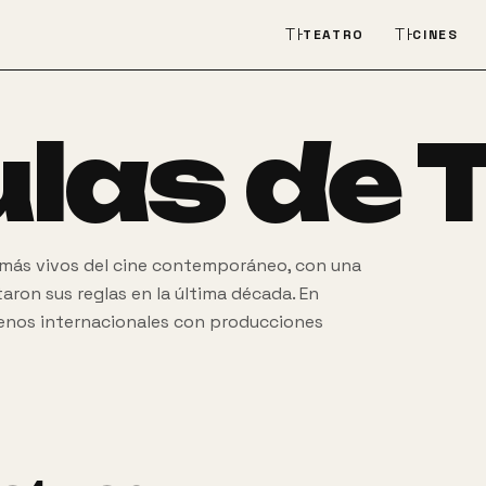
THEATER_COMEDY
THEATER
TEATRO
CINES
ulas de
T
s más vivos del cine contemporáneo, con una
ron sus reglas en la última década. En
trenos internacionales con producciones