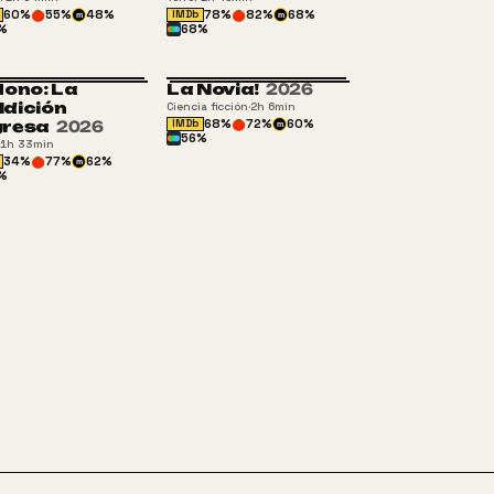
60
%
55
%
48
%
78
%
82
%
68
%
IMDb
m
m
%
68
%
Mono: La
La Novia!
2026
SAM 13
dición
Ciencia ficción
·
2h 6min
68
%
72
%
60
%
gresa
2026
IMDb
m
56
%
1h 33min
34
%
77
%
62
%
m
%
ORWARD