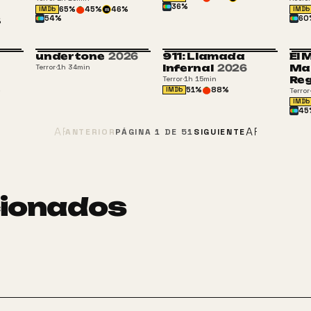
36
%
65
%
45
%
46
%
IMDb
IMDb
m
54
%
60
%
undertone
2026
911: Llamada
El 
Infernal
2026
Mal
Terror
·
1h 34min
Re
Terror
·
1h 15min
%
51
%
88
%
IMDb
Terror
·
IMDb
45
ARROW_BACK
ARROW_F
ANTERIOR
PÁGINA
1
DE
51
SIGUIENTE
cionados