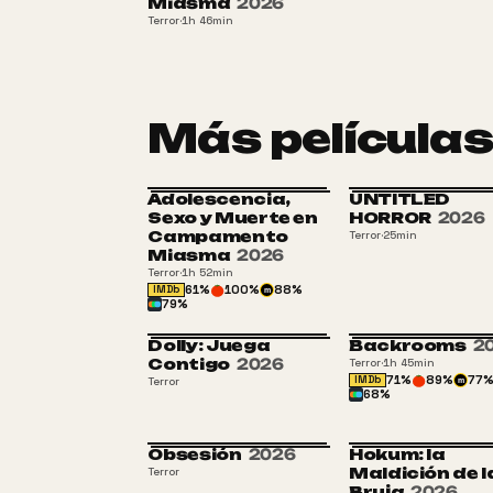
Miasma
2026
Terror
·
1h 46min
Más películas
Adolescencia,
UNTITLED
+16
Sexo y Muerte en
HORROR
2026
Campamento
Terror
·
25min
Miasma
2026
Terror
·
1h 52min
61
%
100
%
88
%
IMDb
m
79
%
Dolly: Juega
Backrooms
2
+
Contigo
2026
Terror
·
1h 45min
71
%
89
%
77
IMDb
Terror
m
68
%
Obsesión
2026
Hokum: la
+
Maldición de l
Terror
Bruja
2026