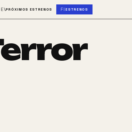
S
EVENT_UPCOMING
FIBER_NEW
PRÓXIMOS ESTRENOS
ESTRENOS
error