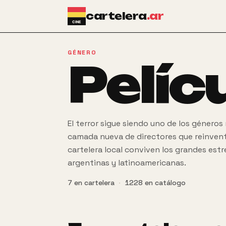
Ir al contenido principal
cartelera
.ar
GÉNERO
Pelíc
El terror sigue siendo uno de los género
camada nueva de directores que reinventa
cartelera local conviven los grandes es
argentinas y latinoamericanas.
7
en cartelera
·
1228
en catálogo