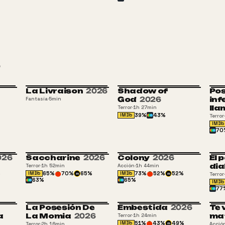
La Livraison
2026
Shadow of
Pos
God
2026
inf
Fantasía
·
5min
lla
Terror
·
1h 27min
39
%
43
%
IMDb
Terror
·
IMDb
70
026
Saccharine
2026
Colony
2026
El 
16
+16
dia
Terror
·
1h 52min
Acción
·
1h 44min
%
65
%
70
%
65
%
73
%
52
%
52
%
IMDb
IMDb
Terror
·
m
m
63
%
65
%
IMDb
77
La Posesión De
Embestida
2026
Te 
16
+16
a
La Momia
2026
ma
Terror
·
1h 24min
51
%
43
%
49
%
IMDb
Terror
·
2h 16min
Acció
m