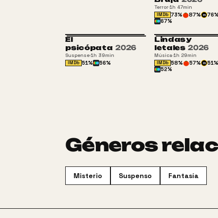
Terror
·
1h 47min
73
%
87
%
76
IMDb
m
67
%
El
Lindas y
C
psicópata
2026
letales
2026
Suspense
·
1h 39min
Música
·
1h 29min
51
%
56
%
58
%
57
%
51
IMDb
IMDb
m
52
%
Géneros rela
Misterio
Suspenso
Fantasía