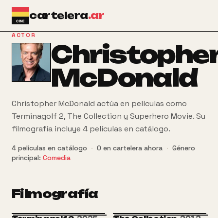
Ir al contenido principal
cartelera
.ar
ACTOR
Christophe
McDonald
Christopher McDonald actúa en películas como
Terminagolf 2, The Collection y Superhero Movie. Su
filmografía incluye 4 películas en catálogo.
4
películas
en catálogo
·
0
en cartelera ahora
·
Género
principal:
Comedia
Filmografía