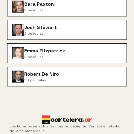
Sara Paxton
5
películas
Josh Stewart
2
películas
Emma Fitzpatrick
2
películas
Robert De Niro
53
películas
cartelera
.ar
Los horarios se actualizan periódicamente. Verificá en el sitio
del cine antes de ir.