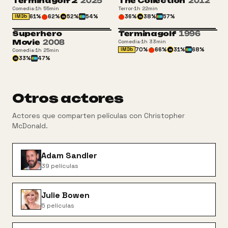
Terminagolf 2
2025
The Collection
2012
Comedia
·
1h 55min
Terror
·
1h 22min
61
%
62
%
52
%
54
%
36
%
38
%
57
%
IMDb
m
m
Superhero
Terminagolf
1996
+13
Movie
2008
Comedia
·
1h 33min
70
%
66
%
31
%
68
%
IMDb
Comedia
·
1h 25min
m
33
%
47
%
m
Otros actores
Actores que comparten películas con
Christopher
McDonald
.
Adam Sandler
39
películas
Julie Bowen
5
películas