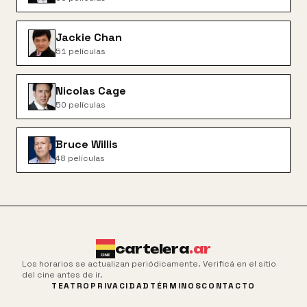
Jackie Chan
51
películas
Nicolas Cage
50
películas
Bruce Willis
48
películas
cartelera
.ar
Los horarios se actualizan periódicamente. Verificá en el sitio
del cine antes de ir.
TEATRO
PRIVACIDAD
TÉRMINOS
CONTACTO