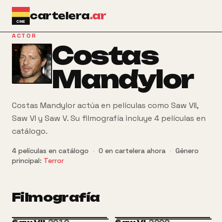
Ir al contenido principal
cartelera
.ar
ACTOR
Costas
Mandylor
Costas Mandylor actúa en películas como Saw VII,
Saw VI y Saw V. Su filmografía incluye 4 películas en
catálogo.
4
películas
en catálogo
·
0
en cartelera ahora
·
Género
principal:
Terror
Filmografía