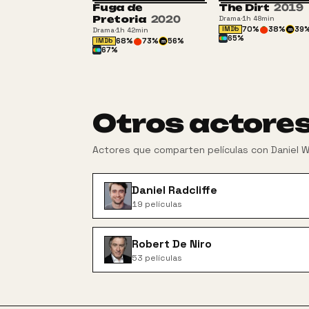
Fuga de
The Dirt
2019
Pretoria
2020
Drama
·
1h 48min
70
%
38
%
39
IMDb
Drama
·
1h 42min
m
65
%
68
%
73
%
56
%
IMDb
m
67
%
Otros actore
Actores que comparten películas con
Daniel 
Daniel Radcliffe
19
películas
Robert De Niro
53
películas