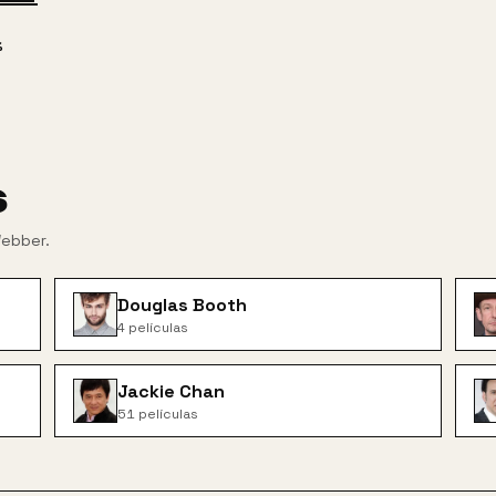
%
s
Webber
.
Douglas Booth
4
películas
Jackie Chan
51
películas