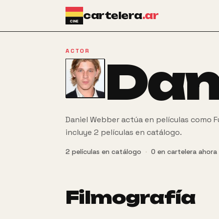
Ir al contenido principal
cartelera
.ar
ACTOR
Dan
Daniel Webber actúa en películas como Fu
incluye 2 películas en catálogo.
2
películas
en catálogo
·
0
en cartelera ahora
Filmografía