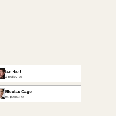
Ian Hart
2
películas
Nicolas Cage
50
películas