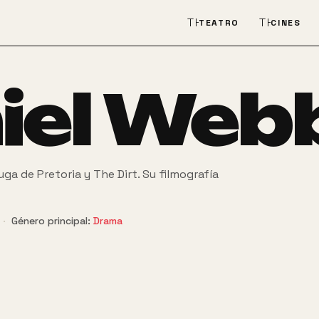
THEATER_COMEDY
THEATER
TEATRO
CINES
iel Web
ga de Pretoria y The Dirt. Su filmografía
·
Género principal:
Drama