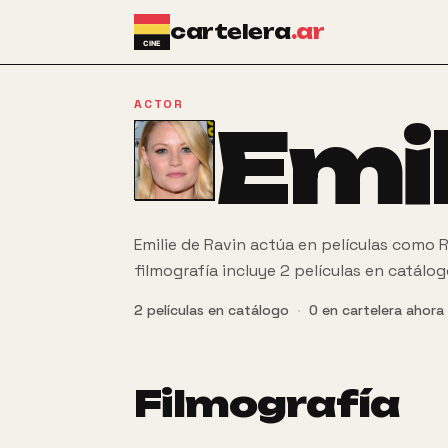
Ir al contenido principal
cartelera
.ar
ACTOR
Emil
Emilie de Ravin actúa en películas como 
filmografía incluye 2 películas en catálog
2
películas
en catálogo
·
0
en cartelera ahora
Filmografía