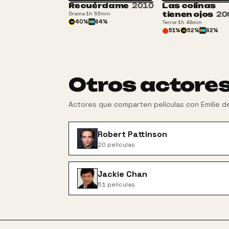
Recuérdame
2010
Las colinas
tienen ojos
20
Drama
·
1h 53min
40
%
64
%
Terror
·
1h 48min
m
51
%
52
%
62
%
m
Otros actore
Actores que comparten películas con
Emilie d
Robert Pattinson
20
películas
Jackie Chan
51
películas