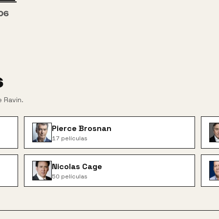
06
s
e Ravin
.
Pierce Brosnan
17
películas
Nicolas Cage
50
películas