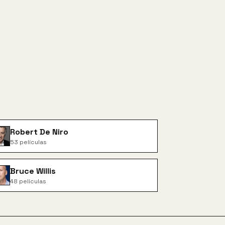
Robert De Niro
53
películas
Bruce Willis
48
películas