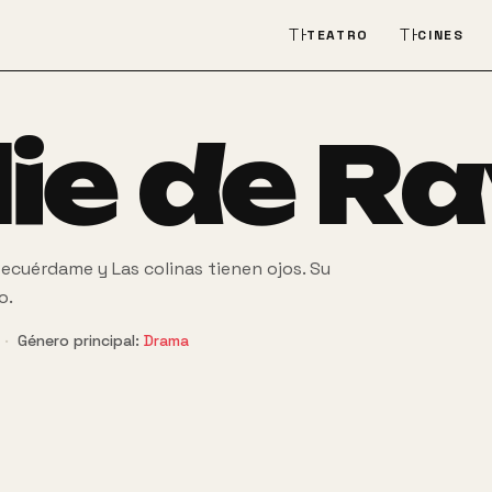
THEATER_COMEDY
THEATER
TEATRO
CINES
ie de Ra
Recuérdame y Las colinas tienen ojos. Su
o.
·
Género principal:
Drama