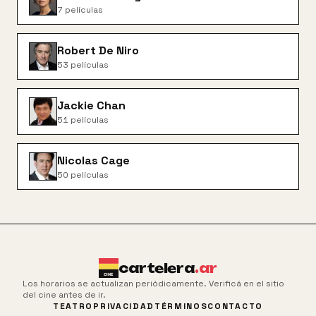
7
películas
Robert De Niro
53
películas
Jackie Chan
51
películas
Nicolas Cage
50
películas
cartelera
.ar
Los horarios se actualizan periódicamente. Verificá en el sitio
del cine antes de ir.
TEATRO
PRIVACIDAD
TÉRMINOS
CONTACTO