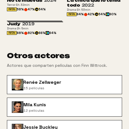
No te muevas
2024
La chica que lo tenía
todo
2022
Terror
·
1h 32min
58
%
47
%
54
%
IMDb
Drama
·
1h 53min
m
64
%
42
%
54
%
60
%
IMDb
m
Judy
2019
Drama
·
2h 5min
68
%
82
%
66
%
64
%
IMDb
m
Otros actores
Actores que comparten películas con
Finn Wittrock
.
Renée Zellweger
15
películas
Mila Kunis
12
películas
Jessie Buckley