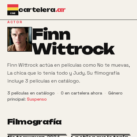
Ir al contenido principal
cartelera
.ar
ACTOR
Finn
Wittrock
Finn Wittrock actúa en películas como No te muevas,
La chica que lo tenía todo y Judy. Su filmografía
incluye 3 películas en catálogo.
3
películas
en catálogo
·
0
en cartelera ahora
·
Género
principal:
Suspenso
Filmografía