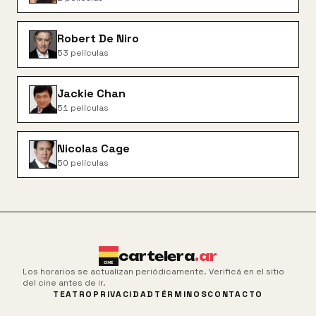
Robert De Niro
53
películas
Jackie Chan
51
películas
Nicolas Cage
50
películas
cartelera
.ar
Los horarios se actualizan periódicamente. Verificá en el sitio
del cine antes de ir.
TEATRO
PRIVACIDAD
TÉRMINOS
CONTACTO