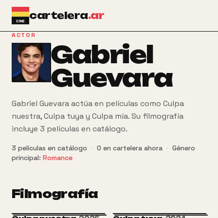
Ir al contenido principal
cartelera
.ar
ACTOR
Gabriel
Guevara
Gabriel Guevara actúa en películas como Culpa
nuestra, Culpa tuya y Culpa mía. Su filmografía
incluye 3 películas en catálogo.
3
películas
en catálogo
·
0
en cartelera ahora
·
Género
principal:
Romance
Filmografía