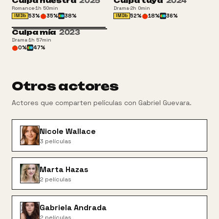
Culpa nuestra
2025
Culpa tuya
2024
Romance
·
1h 50min
Drama
·
2h 0min
53
%
35
%
38
%
52
%
18
%
36
%
IMDb
IMDb
Culpa mía
2023
Drama
·
1h 57min
0
%
47
%
Otros actores
Actores que comparten películas con
Gabriel Guevara
.
Nicole Wallace
3
películas
Marta Hazas
2
películas
Gabriela Andrada
2
películas