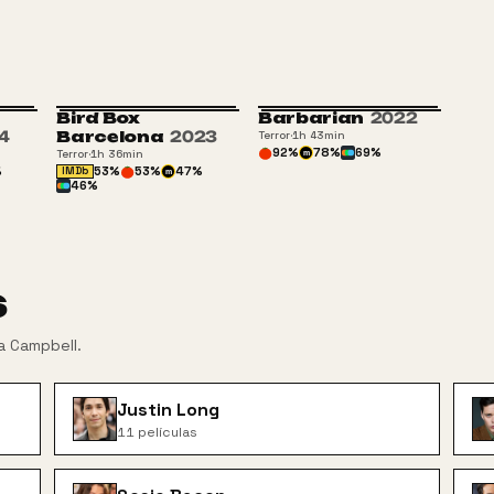
Bird Box
Barbarian
2022
4
Barcelona
2023
Terror
·
1h 43min
92
%
78
%
69
%
Terror
·
1h 36min
m
%
53
%
53
%
47
%
IMDb
m
46
%
s
a Campbell
.
Justin Long
11
películas