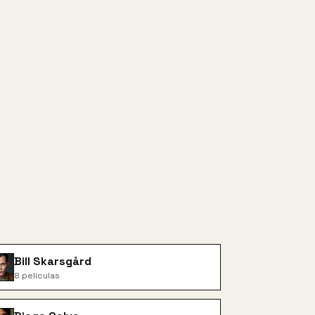
Bill Skarsgård
8
películas