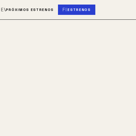
S
EVENT_UPCOMING
FIBER_NEW
PRÓXIMOS ESTRENOS
ESTRENOS