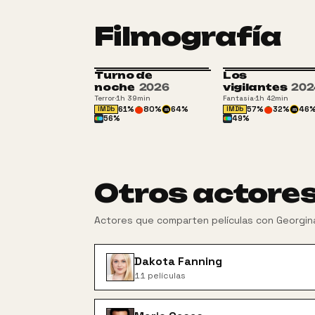
Filmografía
Turno de
Los
noche
2026
vigilantes
202
Terror
·
1h 39min
Fantasía
·
1h 42min
61
%
80
%
64
%
57
%
32
%
46
IMDb
IMDb
m
m
56
%
49
%
Otros actore
Actores que comparten películas con
Georgin
Dakota Fanning
11
películas