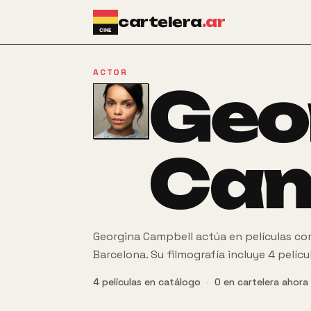
Ir al contenido principal
cartelera
.ar
ACTOR
Geo
Cam
Georgina Campbell actúa en películas com
Barcelona. Su filmografía incluye 4 pelícu
4
películas
en catálogo
·
0
en cartelera ahora