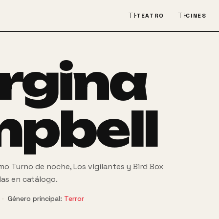
THEATER_COMEDY
THEATER
TEATRO
CINES
rgina
pbell
o Turno de noche, Los vigilantes y Bird Box
las en catálogo.
·
Género principal:
Terror