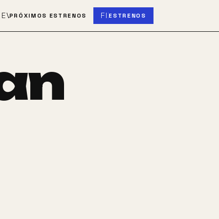
S
EVENT_UPCOMING
FIBER_NEW
PRÓXIMOS ESTRENOS
ESTRENOS
an