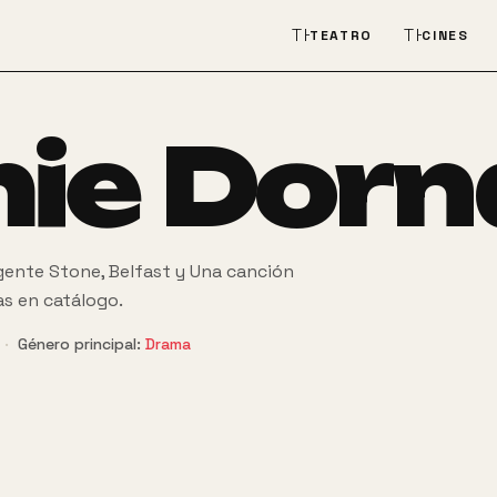
THEATER_COMEDY
THEATER
TEATRO
CINES
ie Dorn
gente Stone, Belfast y Una canción
las en catálogo.
·
Género principal:
Drama