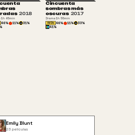
ncuenta
Cincuenta
mbras
sombras más
eradas
2018
oscuras
2017
a
·
1h 45min
Drama
·
1h 55min
46
%
11
%
31
%
46
%
11
%
33
%
IMDb
m
m
%
41
%
Emily Blunt
23
películas