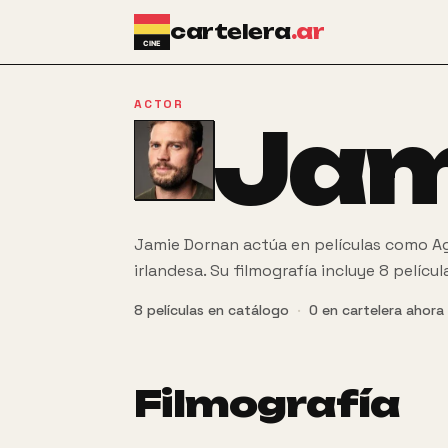
Ir al contenido principal
cartelera
.ar
ACTOR
Jam
Jamie Dornan actúa en películas como A
irlandesa. Su filmografía incluye 8 pelícu
8
películas
en catálogo
·
0
en cartelera ahora
Filmografía