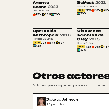
Agente
Belfast
2021
Stone
2023
Drama
·
1h 38min
72
%
86
%
75
IMDb
Acción
·
2h 2min
m
70
%
25
%
44
%
70
%
m
Operación
Cincuenta
Anthropoid
2016
sombras de
Grey
2015
Historia
·
2h 0min
72
%
67
%
59
%
IMDb
Drama
·
2h 5min
m
72
%
42
%
25
%
46
IMDb
m
37
%
Otros actore
Actores que comparten películas con
Jamie D
Dakota Johnson
10
películas