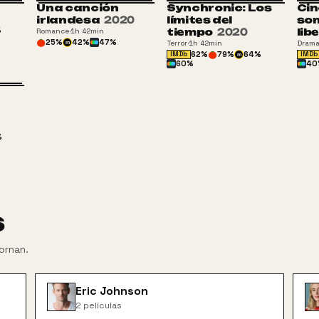
Una canción
Synchronic: Los
Ci
irlandesa
2020
límites del
so
%
tiempo
2020
lib
Romance
·
1h 42min
25
%
42
%
47
%
Terror
·
1h 42min
Dram
m
62
%
79
%
64
%
IMDb
IMDb
m
60
%
40
%
s
ornan
.
Eric Johnson
2
películas