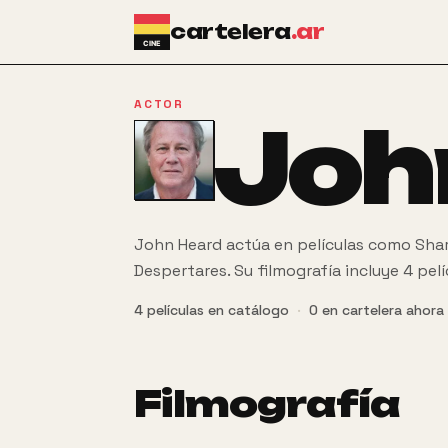
Ir al contenido principal
cartelera
.ar
ACTOR
Joh
John Heard actúa en películas como Shar
Despertares. Su filmografía incluye 4 pel
4
películas
en catálogo
·
0
en cartelera ahora
Filmografía