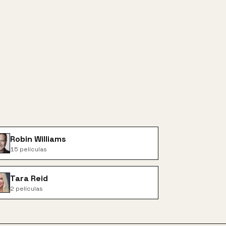
Robin Williams
15
películas
Tara Reid
2
películas