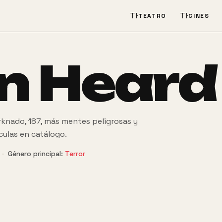
THEATER_COMEDY
THEATER
TEATRO
CINES
n Heard
knado, 187, más mentes peligrosas y
ículas en catálogo.
·
Género principal:
Terror