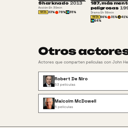
Sharknado
2013
187, más ment
+
peligrosas
19
Acción
·
1h 30min
33
%
78
%
35
%
IMDb
Drama
·
1h 59min
66
%
31
%
41
%
IMDb
m
64
%
Otros actore
Actores que comparten películas con
John He
Robert De Niro
53
películas
Malcolm McDowell
5
películas