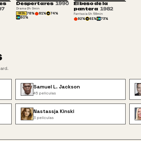
es
Despertares
1990
El beso de la
16
+13
+16
97
pantera
1982
Drama
·
2h 0min
78
%
81
%
74
%
IMDb
Fantasía
·
1h 58min
m
80
%
92
%
61
%
73
%
m
s
ard
.
Samuel L. Jackson
45
películas
Nastassja Kinski
3
películas