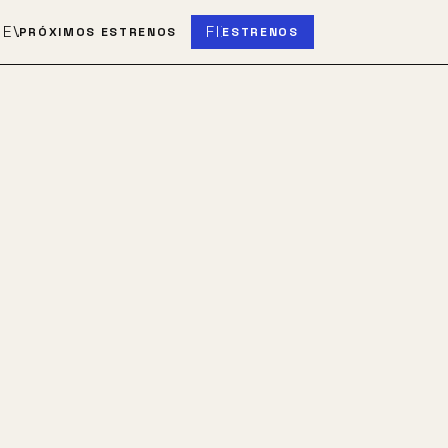
S
EVENT_UPCOMING
FIBER_NEW
PRÓXIMOS ESTRENOS
ESTRENOS