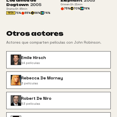
Los amos de
Elephant
2003
+16
Dogtown
2005
Crimen
·
1h 21min
75
%
70
%
76
%
Drama
·
1h 45min
m
71
%
55
%
56
%
74
%
IMDb
m
Otros actores
Actores que comparten películas con
John Robinson
.
Emile Hirsch
14
películas
Rebecca De Mornay
3
películas
Robert De Niro
53
películas