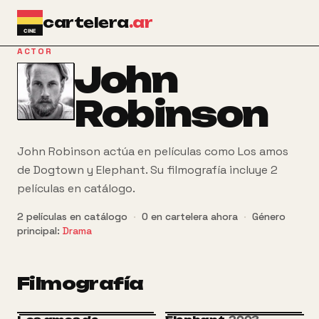
Ir al contenido principal
cartelera
.ar
ACTOR
John
Robinson
John Robinson actúa en películas como Los amos
de Dogtown y Elephant. Su filmografía incluye 2
películas en catálogo.
2
películas
en catálogo
·
0
en cartelera ahora
·
Género
principal:
Drama
Filmografía