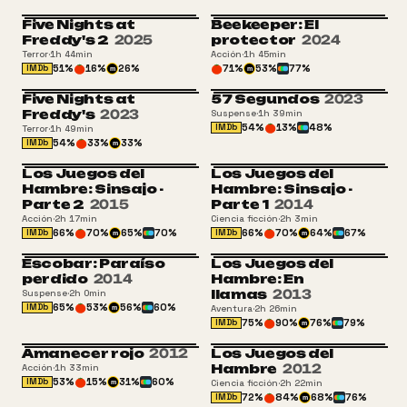
Five Nights at
Beekeeper: El
Freddy's 2
2025
protector
2024
Terror
·
1h 44min
Acción
·
1h 45min
51
%
16
%
26
%
71
%
53
%
77
%
IMDb
m
m
Five Nights at
57 Segundos
2023
Freddy's
2023
Suspense
·
1h 39min
54
%
13
%
48
%
IMDb
Terror
·
1h 49min
54
%
33
%
33
%
IMDb
m
Los Juegos del
Los Juegos del
Hambre: Sinsajo -
Hambre: Sinsajo -
Parte 2
2015
Parte 1
2014
Acción
·
2h 17min
Ciencia ficción
·
2h 3min
66
%
70
%
65
%
70
%
66
%
70
%
64
%
67
%
IMDb
IMDb
m
m
Escobar: Paraíso
Los Juegos del
perdido
2014
Hambre: En
llamas
2013
Suspense
·
2h 0min
65
%
53
%
56
%
60
%
IMDb
Aventura
·
2h 26min
m
75
%
90
%
76
%
79
%
IMDb
m
Amanecer rojo
2012
Los Juegos del
Hambre
2012
Acción
·
1h 33min
53
%
15
%
31
%
60
%
IMDb
Ciencia ficción
·
2h 22min
m
72
%
84
%
68
%
76
%
IMDb
m