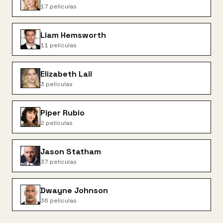
17
películas
Liam Hemsworth
11
películas
Elizabeth Lail
3
películas
Piper Rubio
2
películas
Jason Statham
37
películas
Dwayne Johnson
36
películas