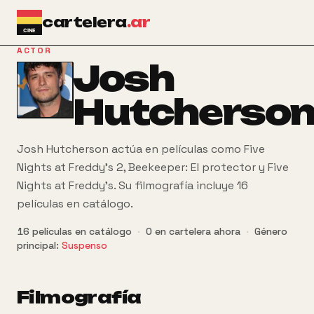
Ir al contenido principal
cartelera
.ar
ACTOR
Josh
Hutcherso
Josh Hutcherson actúa en películas como Five
Nights at Freddy's 2, Beekeeper: El protector y Five
Nights at Freddy's. Su filmografía incluye 16
películas en catálogo.
16
películas
en catálogo
·
0
en cartelera ahora
·
Género
principal:
Suspenso
Filmografía