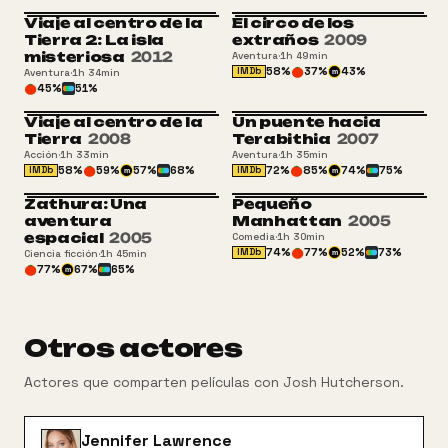
Viaje al centro de la
El circo de los
Tierra 2: La isla
extraños
2009
misteriosa
2012
Aventura
·
1h 49min
58
%
37
%
43
%
IMDb
Aventura
·
1h 34min
m
45
%
51
%
Viaje al centro de la
Un puente hacia
Tierra
2008
Terabithia
2007
Acción
·
1h 33min
Aventura
·
1h 35min
58
%
59
%
57
%
68
%
72
%
85
%
74
%
75
%
IMDb
IMDb
m
m
Zathura: Una
Pequeño
aventura
Manhattan
2005
espacial
2005
Comedia
·
1h 30min
74
%
77
%
52
%
73
%
IMDb
Ciencia ficción
·
1h 45min
m
77
%
67
%
65
%
m
Otros actores
Actores que comparten películas con
Josh Hutcherson
.
Jennifer Lawrence