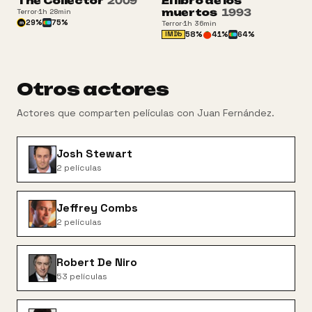
The Collector
2009
El libro de los
+16
muertos
1993
Terror
·
1h 28min
29
%
75
%
Terror
·
1h 36min
m
58
%
41
%
64
%
IMDb
Otros actores
Actores que comparten películas con
Juan Fernández
.
Josh Stewart
2
películas
Jeffrey Combs
2
películas
Robert De Niro
53
películas