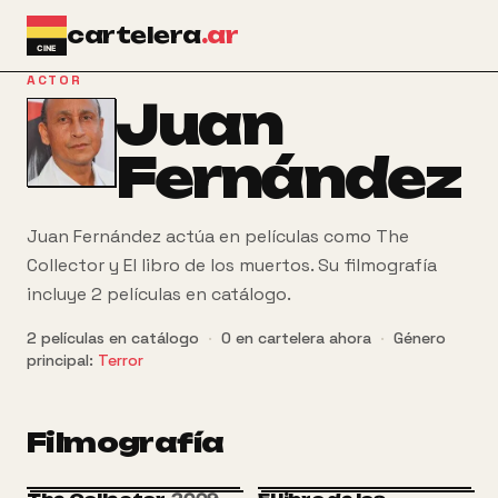
Ir al contenido principal
cartelera
.ar
ACTOR
Juan
Fernández
Juan Fernández actúa en películas como The
Collector y El libro de los muertos. Su filmografía
incluye 2 películas en catálogo.
2
películas
en catálogo
·
0
en cartelera ahora
·
Género
principal:
Terror
Filmografía