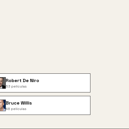
Robert De Niro
53
películas
Bruce Willis
48
películas