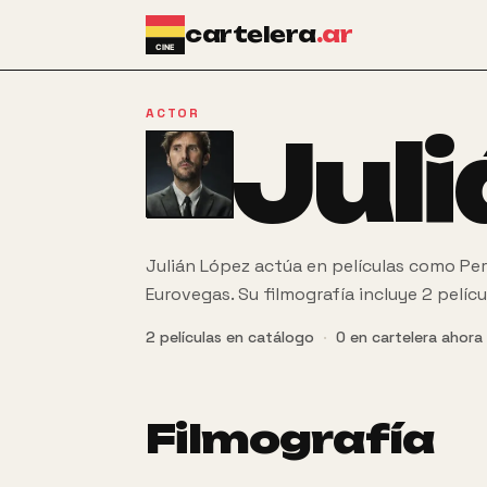
Ir al contenido principal
cartelera
.ar
ACTOR
Jul
Julián López actúa en películas como Per
Eurovegas. Su filmografía incluye 2 pelíc
2
películas
en catálogo
·
0
en cartelera ahora
Filmografía