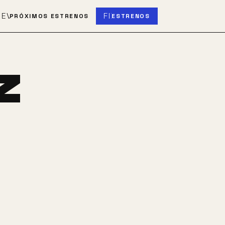
S
EVENT_UPCOMING
FIBER_NEW
PRÓXIMOS ESTRENOS
ESTRENOS
z