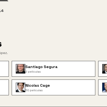
14
s
López
.
Santiago Segura
2
películas
Nicolas Cage
50
películas