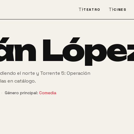
THEATER_COMEDY
THEATER
TEATRO
CINES
ián Lópe
diendo el norte y Torrente 5: Operación
ulas en catálogo.
·
Género principal:
Comedia