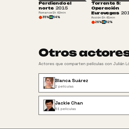
Perdiendo el
Torrente 5:
ATP
norte
2015
Operación
Eurovegas
20
Romance
·
1h 42min
35
%
54
%
Acción
·
1h 41min
26
%
52
%
Otros actore
Actores que comparten películas con
Julián 
Blanca Suárez
2
películas
Jackie Chan
51
películas