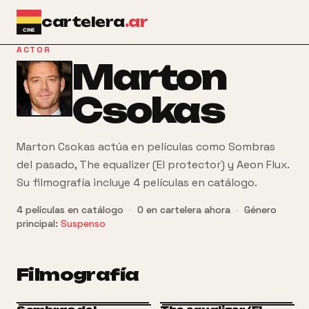
Ir al contenido principal
cartelera
.ar
ACTOR
Marton
Csokas
Marton Csokas actúa en películas como Sombras
del pasado, The equalizer (El protector) y Aeon Flux.
Su filmografía incluye 4 películas en catálogo.
4
películas
en catálogo
·
0
en cartelera ahora
·
Género
principal:
Suspenso
Filmografía