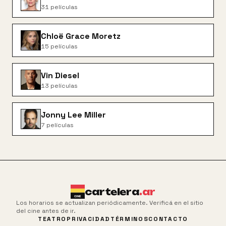
31
películas
Chloë Grace Moretz
15
películas
Vin Diesel
13
películas
Jonny Lee Miller
7
películas
cartelera
.ar
Los horarios se actualizan periódicamente. Verificá en el sitio
del cine antes de ir.
TEATRO
PRIVACIDAD
TÉRMINOS
CONTACTO