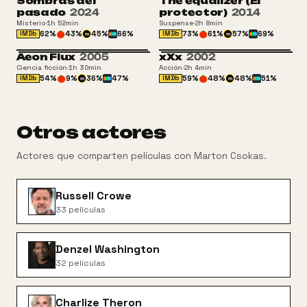
Sombras del
The equalizer (El
pasado
2024
protector)
2014
Misterio
·
1h 52min
Suspense
·
2h 8min
62
%
43
%
45
%
66
%
73
%
61
%
57
%
69
%
IMDb
IMDb
m
m
Aeon Flux
2005
xXx
2002
+13
Ciencia ficción
·
1h 30min
Acción
·
2h 4min
54
%
9
%
36
%
47
%
59
%
48
%
48
%
51
%
IMDb
IMDb
m
m
Otros actores
Actores que comparten películas con
Marton Csokas
.
Russell Crowe
33
películas
Denzel Washington
32
películas
Charlize Theron