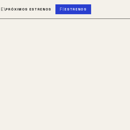
S
EVENT_UPCOMING
FIBER_NEW
PRÓXIMOS ESTRENOS
ESTRENOS