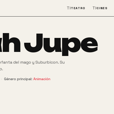
THEATER_COMEDY
THEATER
TEATRO
CINES
h Jupe
efanta del mago y Suburbicon. Su
o.
·
Género principal:
Animación