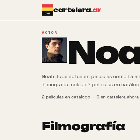
Ir al contenido principal
cartelera
.ar
ACTOR
Noa
Noah Jupe actúa en películas como La el
filmografía incluye 2 películas en catálog
2
películas
en catálogo
·
0
en cartelera ahora
Filmografía