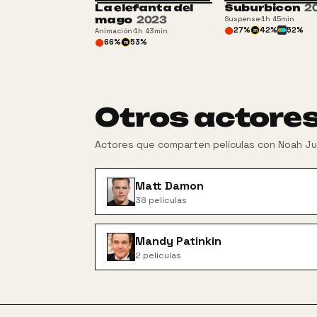
La elefanta del
Suburbicon
2
mago
2023
Suspense
·
1h 45min
27
%
42
%
52
%
Animación
·
1h 43min
m
66
%
53
%
m
Otros actore
Actores que comparten películas con
Noah J
Matt Damon
38
películas
Mandy Patinkin
2
películas