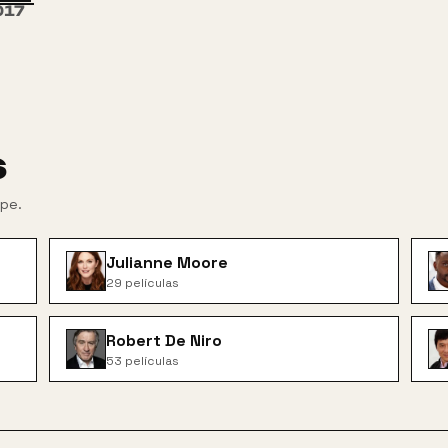
017
s
upe
.
Julianne Moore
29
películas
Robert De Niro
53
películas