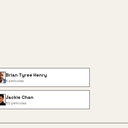
Brian Tyree Henry
4
películas
Jackie Chan
51
películas