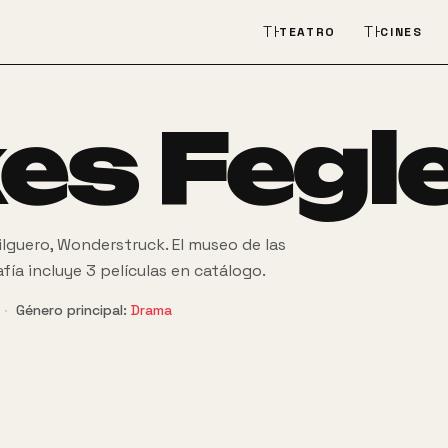
THEATER_COMEDY
THEATER
TEATRO
CINES
es Fegl
ilguero, Wonderstruck. El museo de las
afía incluye 3 películas en catálogo.
·
Género principal:
Drama