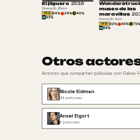
El jilguero
2019
Wonderstruck.
A
museo de las
Drama
·
2h 25min
64
%
24
%
40
%
IMDb
maravillas
20
m
63
%
Drama
·
2h 0min
62
%
68
%
71
IMDb
m
66
%
Otros actore
Actores que comparten películas con
Oakes F
Nicole Kidman
34
películas
Ansel Elgort
4
películas