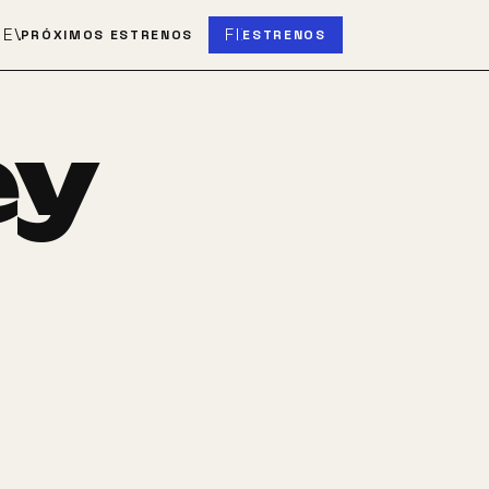
S
EVENT_UPCOMING
FIBER_NEW
PRÓXIMOS ESTRENOS
ESTRENOS
ey