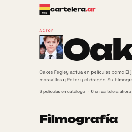
Ir al contenido principal
cartelera
.ar
ACTOR
Oak
Oakes Fegley actúa en películas como El j
maravillas y Peter y el dragón. Su filmogr
3
películas
en catálogo
·
0
en cartelera ahora
Filmografía