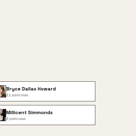
Bryce Dallas Howard
11
películas
Millicent Simmonds
3
películas