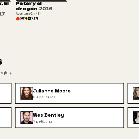
 El
Peter y el
TP
dragón
2016
17
Aventura
·
1h 43min
56
%
71
%
m
%
s
egley
.
Julianne Moore
29
películas
Wes Bentley
4
películas