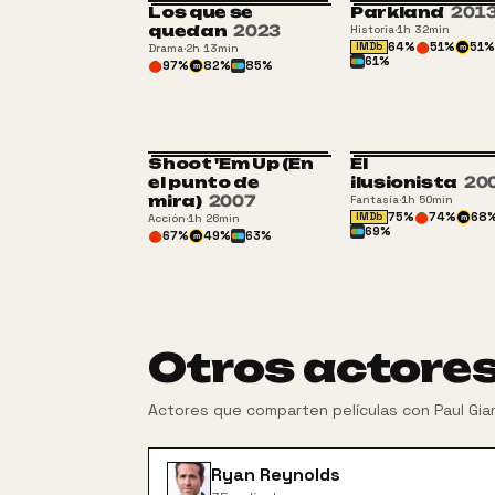
Los que se
Parkland
201
quedan
2023
Historia
·
1h 32min
64
%
51
%
51
%
IMDb
Drama
·
2h 13min
m
61
%
97
%
82
%
85
%
m
Shoot 'Em Up (En
El
el punto de
ilusionista
20
mira)
2007
Fantasía
·
1h 50min
75
%
74
%
68
IMDb
Acción
·
1h 26min
m
69
%
67
%
49
%
63
%
m
Otros actore
Actores que comparten películas con
Paul Gia
Ryan Reynolds