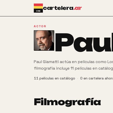
Ir al contenido principal
cartelera
.ar
ACTOR
Pau
Paul Giamatti actúa en películas como Lo
filmografía incluye 11 películas en catálog
11
películas
en catálogo
·
0
en cartelera ahor
Filmografía