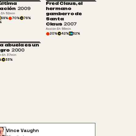
última
Fred Claus, el
+16
ación
2009
hermano
gamberro de
a
·
1h 52min
69
%
70
%
76
%
Santa
m
%
Claus
2007
Acción
·
1h 56min
20
%
42
%
52
%
m
a abuela es un
+13
igro
2000
n
·
1h 37min
%
33
%
m
Vince Vaughn