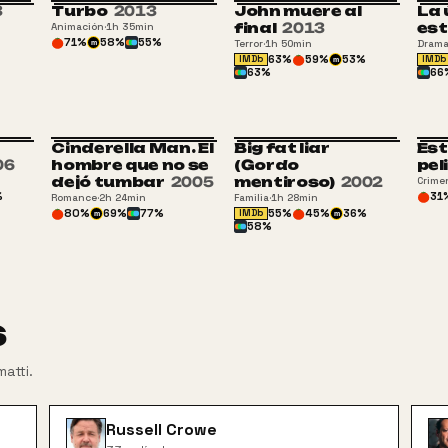
3
Turbo
2013
John muere al
La 
final
2013
est
Animación
·
1h 35min
71
%
58
%
55
%
Terror
·
1h 50min
Dram
m
63
%
59
%
53
%
IMDb
IMDb
m
63
%
66
Cinderella Man. El
Big fat liar
Est
ATP
06
hombre que no se
(Gordo
pel
dejó tumbar
2005
mentiroso)
2002
Crime
%
31
Romance
·
2h 24min
Familia
·
1h 28min
80
%
69
%
77
%
55
%
45
%
36
%
IMDb
m
m
58
%
s
matti
.
Russell Crowe