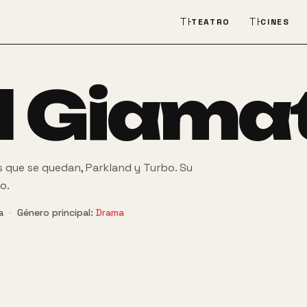
THEATER_COMEDY
THEATER
TEATRO
CINES
l Giamat
s que se quedan, Parkland y Turbo. Su
o.
a
·
Género principal:
Drama