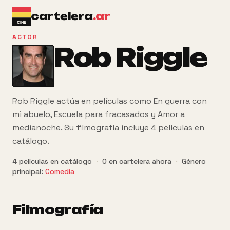
Ir al contenido principal
cartelera
.ar
ACTOR
Rob Riggle
Rob Riggle actúa en películas como En guerra con
mi abuelo, Escuela para fracasados y Amor a
medianoche. Su filmografía incluye 4 películas en
catálogo.
4
películas
en catálogo
·
0
en cartelera ahora
·
Género
principal:
Comedia
Filmografía