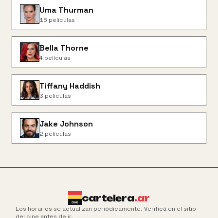
Uma Thurman
16
películas
Bella Thorne
4
películas
Tiffany Haddish
3
películas
Jake Johnson
2
películas
cartelera
.ar
Los horarios se actualizan periódicamente. Verificá en el sitio
del cine antes de ir.