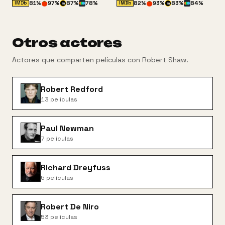
81
%
97
%
87
%
78
%
82
%
93
%
83
%
84
%
IMDb
IMDb
m
m
Otros actores
Actores que comparten películas con
Robert Shaw
.
Robert Redford
13
películas
Paul Newman
7
películas
Richard Dreyfuss
5
películas
Robert De Niro
53
películas