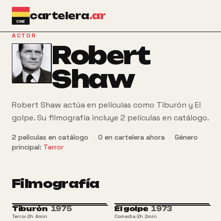
Ir al contenido principal
cartelera
.ar
ACTOR
Robert
Shaw
Robert Shaw actúa en películas como Tiburón y El
golpe. Su filmografía incluye 2 películas en catálogo.
2
películas
en catálogo
·
0
en cartelera ahora
·
Género
principal:
Terror
Filmografía
Tiburón
1975
El golpe
1973
ATP
ATP
Terror
·
2h 4min
Comedia
·
2h 2min