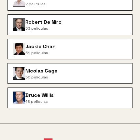
2
películas
Robert De Niro
53
películas
Jackie Chan
51
películas
Nicolas Cage
50
películas
Bruce Willis
48
películas