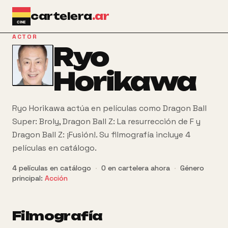
Ir al contenido principal
cartelera
.ar
ACTOR
Ryo
Horikawa
Ryo Horikawa actúa en películas como Dragon Ball
Super: Broly, Dragon Ball Z: La resurrección de F y
Dragon Ball Z: ¡Fusión!. Su filmografía incluye 4
películas en catálogo.
4
películas
en catálogo
·
0
en cartelera ahora
·
Género
principal:
Acción
Filmografía