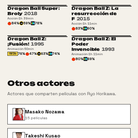
Dragon Ball Super:
Dragon Ball Z: La
Broly
2018
resurrección de
F
2015
Acción
·
1h 39min
84
%
59
%
78
%
Acción
·
1h 11min
m
83
%
60
%
Dragon Ball Z:
Dragon Ball Z: El
ATP
¡Fusión!
1995
Poder
Invencible
1993
Animación
·
50min
76
%
47
%
63
%
74
%
IMDb
Animación
·
1h 11min
m
80
%
69
%
Otros actores
Actores que comparten películas con
Ryo Horikawa
.
Masako Nozawa
15
películas
Takeshi Kusao