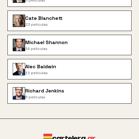
6
películas
Cate Blanchett
23
películas
Michael Shannon
14
películas
Alec Baldwin
11
películas
Richard Jenkins
6
películas
cartelera
.ar