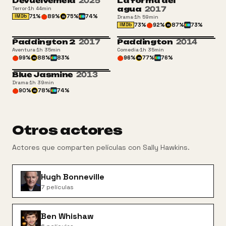
Devuélvemela
2025
La forma del
agua
2017
Terror
·
1h 44min
71
%
89
%
75
%
74
%
IMDb
Drama
·
1h 59min
m
73
%
92
%
87
%
73
%
IMDb
m
Paddington 2
2017
Paddington
2014
Aventura
·
1h 35min
Comedia
·
1h 35min
99
%
88
%
83
%
96
%
77
%
76
%
m
m
Blue Jasmine
2013
Drama
·
1h 39min
90
%
78
%
74
%
m
Otros actores
Actores que comparten películas con
Sally Hawkins
.
Hugh Bonneville
7
películas
Ben Whishaw