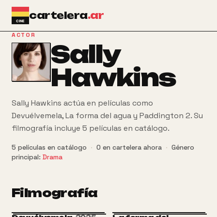
Ir al contenido principal
cartelera
.ar
ACTOR
Sally
Hawkins
Sally Hawkins actúa en películas como
Devuélvemela, La forma del agua y Paddington 2. Su
filmografía incluye 5 películas en catálogo.
5
películas
en catálogo
·
0
en cartelera ahora
·
Género
principal:
Drama
Filmografía