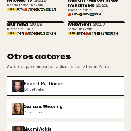
Mickey 17
2025
Minari - Historia de
mi familia
2021
Ciencia ficción
·
2h 17min
67
%
78
%
72
%
71
%
IMDb
Drama
·
1h 55min
m
98
%
89
%
82
%
m
Burning
2018
Mayhem
2017
Misterio
·
2h 28min
Acción
·
1h 27min
74
%
95
%
91
%
71
%
64
%
84
%
62
%
63
%
IMDb
IMDb
m
m
Otros actores
Actores que comparten películas con
Steven Yeun
.
Robert Pattinson
20
películas
Samara Weaving
7
películas
Naomi Ackie