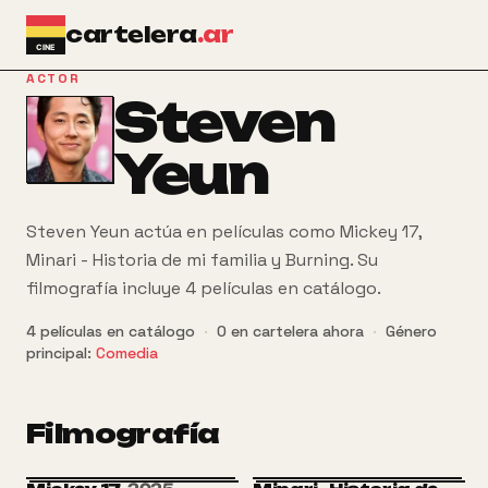
Ir al contenido principal
cartelera
.ar
ACTOR
Steven
Yeun
Steven Yeun actúa en películas como Mickey 17,
Minari - Historia de mi familia y Burning. Su
filmografía incluye 4 películas en catálogo.
4
películas
en catálogo
·
0
en cartelera ahora
·
Género
principal:
Comedia
Filmografía