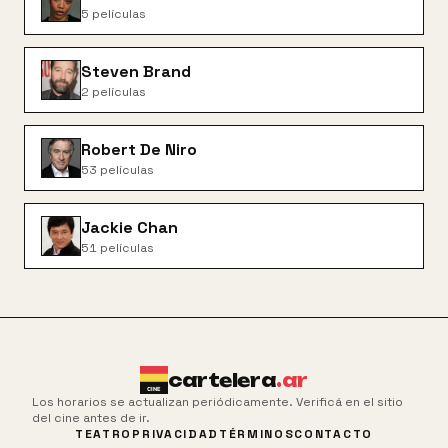
5
películas
Steven Brand
2
películas
Robert De Niro
53
películas
Jackie Chan
51
películas
cartelera
.ar
Los horarios se actualizan periódicamente. Verificá en el sitio
del cine antes de ir.
TEATRO
PRIVACIDAD
TÉRMINOS
CONTACTO