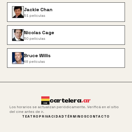
Jackie Chan
51
películas
Nicolas Cage
50
películas
Bruce Willis
48
películas
cartelera
.ar
Los horarios se actualizan periódicamente. Verificá en el sitio
del cine antes de ir.
TEATRO
PRIVACIDAD
TÉRMINOS
CONTACTO