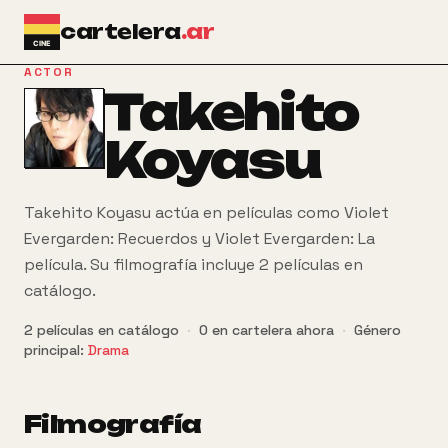
Ir al contenido principal
cartelera
.ar
ACTOR
Takehito
Koyasu
Takehito Koyasu actúa en películas como Violet
Evergarden: Recuerdos y Violet Evergarden: La
película. Su filmografía incluye 2 películas en
catálogo.
2
películas
en catálogo
·
0
en cartelera ahora
·
Género
principal:
Drama
Filmografía