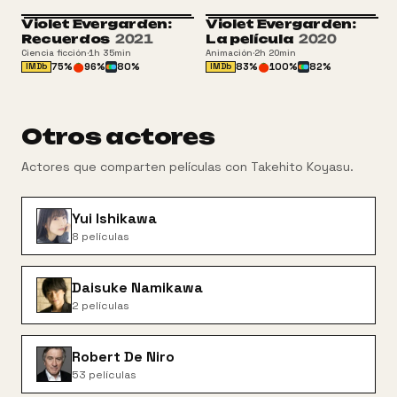
Violet Evergarden:
Violet Evergarden:
+13
Recuerdos
2021
La película
2020
Ciencia ficción
·
1h 35min
Animación
·
2h 20min
75
%
96
%
80
%
83
%
100
%
82
%
IMDb
IMDb
Otros actores
Actores que comparten películas con
Takehito Koyasu
.
Yui Ishikawa
8
películas
Daisuke Namikawa
2
películas
Robert De Niro
53
películas