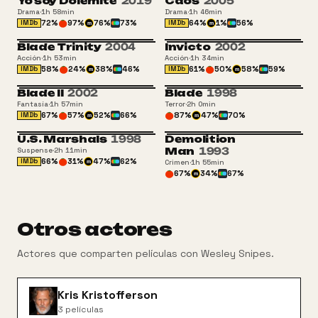
Yo soy Dolemite
2019
Caos
2005
Drama
·
1h 58min
Drama
·
1h 46min
72
%
97
%
76
%
73
%
64
%
1
%
56
%
IMDb
IMDb
m
m
Blade Trinity
2004
Invicto
2002
16
+16
Acción
·
1h 53min
Acción
·
1h 34min
58
%
24
%
38
%
46
%
61
%
50
%
58
%
59
%
IMDb
IMDb
m
m
Blade II
2002
Blade
1998
+16
+16
Fantasía
·
1h 57min
Terror
·
2h 0min
67
%
57
%
52
%
66
%
87
%
47
%
70
%
IMDb
m
m
U.S. Marshals
1998
Demolition
+13
+16
Man
1993
Suspense
·
2h 11min
66
%
31
%
47
%
62
%
IMDb
Crimen
·
1h 55min
m
67
%
34
%
67
%
m
Otros actores
Actores que comparten películas con
Wesley Snipes
.
Kris Kristofferson
3
películas