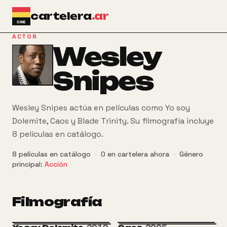
Ir al contenido principal
cartelera
.ar
ACTOR
Wesley
Snipes
Wesley Snipes actúa en películas como Yo soy
Dolemite, Caos y Blade Trinity. Su filmografía incluye
8 películas en catálogo.
8
películas
en catálogo
·
0
en cartelera ahora
·
Género
principal:
Acción
Filmografía