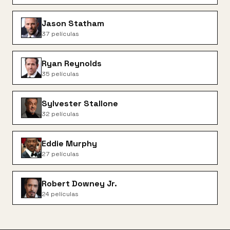
Jason Statham
37
películas
Ryan Reynolds
35
películas
Sylvester Stallone
32
películas
Eddie Murphy
27
películas
Robert Downey Jr.
24
películas