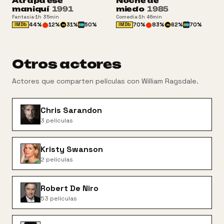
Atrapa ese
Noche de
ATP
+16
maniquí
1991
miedo
1985
Fantasía
·
1h 35min
Comedia
·
1h 46min
44
%
12
%
31
%
50
%
70
%
83
%
62
%
70
%
IMDb
IMDb
m
m
Otros actores
Actores que comparten películas con
William Ragsdale
.
Chris Sarandon
3
películas
Kristy Swanson
2
películas
Robert De Niro
53
películas