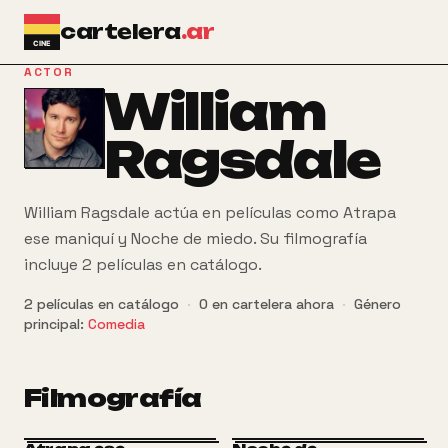
Ir al contenido principal
cartelera
.ar
ACTOR
William
Ragsdale
William Ragsdale actúa en películas como Atrapa
ese maniquí y Noche de miedo. Su filmografía
incluye 2 películas en catálogo.
2
películas
en catálogo
·
0
en cartelera ahora
·
Género
principal:
Comedia
Filmografía