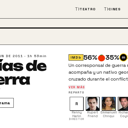
THEATER_COMEDY
THEATER
TEATRO
CINES
56
%
35
%
UN DE 2011
·
1h 53min
IMDb
ías de
Un corresponsal de guerra 
acompaña y un nativo geor
erra
cruzado durante el conflict
VER MÁS
r
REPARTO
rama
R
Renny
Rupert
Emmanuelle
Richa
Harlin
Friend
Chriqui
Coyl
DIRECTOR