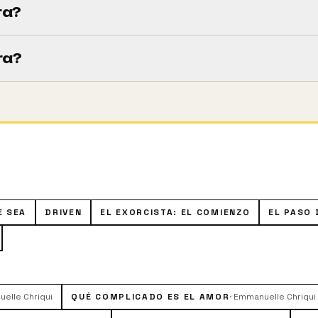
ra?
m).
ra?
o, el cámara que le acompaña y un nativo georgiano se ve
Georgia.
E SEA
DRIVEN
EL EXORCISTA: EL COMIENZO
EL PASO 
elle Chriqui
QUÉ COMPLICADO ES EL AMOR
·
Emmanuelle Chriqui