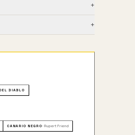
+
+
n envueltos en el fuego cruzado
DEL DIABLO
CANARIO NEGRO
·
Rupert Friend