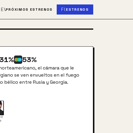
S
EVENT_UPCOMING
FIBER_NEW
PRÓXIMOS ESTRENOS
ESTRENOS
31
%
53
%
norteamericano, el cámara que le
giano se ven envueltos en el fuego
o bélico entre Rusia y Georgia.
rd
e