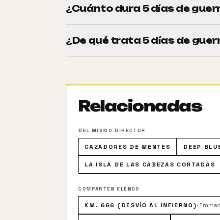
¿Cuánto dura 5 días de guer
Tiene una duración de 113 minutos (1h 53
¿De qué trata 5 días de guer
Un corresponsal de guerra norteamerican
durante el conflicto bélico entre Rusia y 
Relacionadas
DEL MISMO DIRECTOR
CAZADORES DE MENTES
DEEP BLU
LA ISLA DE LAS CABEZAS CORTADAS
COMPARTEN ELENCO
KM. 666 (DESVÍO AL INFIERNO)
·
Emmanu