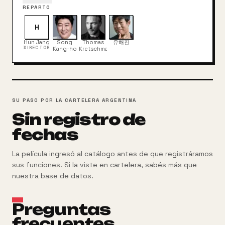
escucha que hay un extranjero dispuesto a pagar
REPARTO
mucho dinero por un viaje de ida y vuelta a la ciudad
de Gwangju. Sin saber que el extranjero es un
H
periodista alemán (Thomas Kretschmann) con una
Hun Jang
Song
Thomas
유해진
agenda oculta para investigar los rumores extraños
DIRECTOR
Kang-ho
Kretschmann
de Gwangju, Man-seob toma el trabajo y los dos
comienzan su viaje juntos.
SU PASO POR LA CARTELERA ARGENTINA
Sin registro de
fechas
La película ingresó al catálogo antes de que registráramos
sus funciones. Si la viste en cartelera, sabés más que
nuestra base de datos.
Preguntas
frecuentes