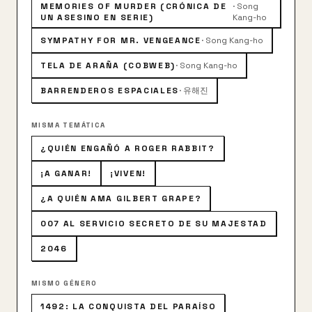
comienzan su viaje juntos.
MEMORIES OF MURDER (CRÓNICA DE
·
Song
UN ASESINO EN SERIE)
Kang-ho
SYMPATHY FOR MR. VENGEANCE
·
Song Kang-ho
TELA DE ARAÑA (COBWEB)
·
Song Kang-ho
BARRENDEROS ESPACIALES
·
유해진
MISMA TEMÁTICA
¿QUIÉN ENGAÑÓ A ROGER RABBIT?
¡A GANAR!
¡VIVEN!
¿A QUIÉN AMA GILBERT GRAPE?
007 AL SERVICIO SECRETO DE SU MAJESTAD
2046
MISMO GÉNERO
1492: LA CONQUISTA DEL PARAÍSO