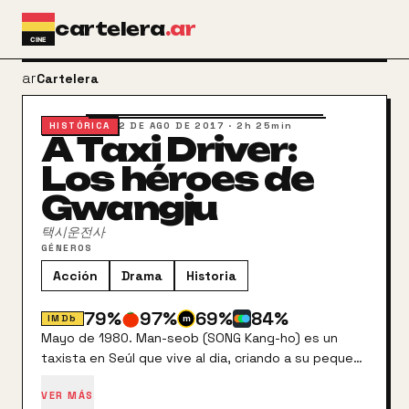
Ir al contenido principal
cartelera
.ar
arrow_back
Cartelera
HISTÓRICA
2 DE AGO DE 2017
·
2h 25min
A Taxi Driver:
Los héroes de
Gwangju
택시운전사
GÉNEROS
Acción
Drama
Historia
79
%
97
%
69
%
84
%
IMDb
Mayo de 1980. Man-seob (SONG Kang-ho) es un
taxista en Seúl que vive al dia, criando a su pequeña
hija solo después de que su esposa lo abandonara,
VER MÁS
con altas facturas de hospital detrás. Un día, él