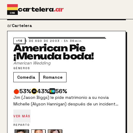
Ir al contenido principal
cartelera
.ar
arrow_back
Cartelera
+16
1 DE AGO DE 2003
·
1h 36min
American Pie
¡Menuda boda!
American Wedding
GÉNEROS
Comedia
Romance
53
%
43
%
56
%
Jim (Jason Biggs) le pide matrimonio a su novia
Michelle (Alyson Hannigan) después de un incidente
vergonzoso en un restaurante. Ella acepta, pero los
VER MÁS
problemas no terminan ahí para Jim. Ahora tiene que
planear la boda con la ayuda de sus amigos Kevin y
REPARTO
Finch, y evitar que Stifler, su grosero compañero de