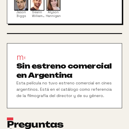
escuela, arruine la fiesta. Jim también se preocupa
por caerle bien a los padres de Michelle y por
Jason
Seann
Alyson
aprender a bailar antes del gran día. Entre bromas
Biggs
William
Hannigan
Scott
pesadas, situaciones cómicas y momentos
emotivos, Jim y Michelle intentan llegar al altar
sanos y salvos.
movie_filter
Sin estreno comercial
en Argentina
Esta película no tuvo estreno comercial en cines
argentinos. Está en el catálogo como referencia
de la filmografía del director y de su género.
Preguntas