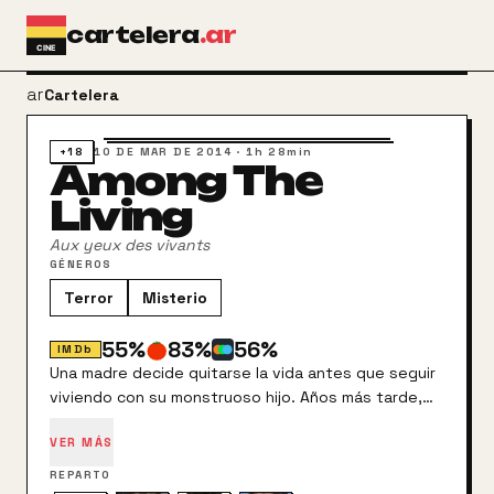
Ir al contenido principal
cartelera
.ar
arrow_back
Cartelera
+18
10 DE MAR DE 2014
·
1h 28min
Among The
Living
Aux yeux des vivants
GÉNEROS
Terror
Misterio
55
%
83
%
56
%
IMDb
Una madre decide quitarse la vida antes que seguir
viviendo con su monstruoso hijo. Años más tarde,
tres amigos cometerán el error de adentrarse en el
VER MÁS
estudio de cine abandonado donde vive la bestia,
que hará todo menos dejarlos tranquilos.
REPARTO