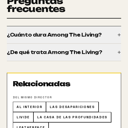
Preguntas
frecuentes
+
¿Cuánto dura Among The Living?
Tiene una duración de 88 minutos (1h 28m).
+
¿De qué trata Among The Living?
Una madre decide quitarse la vida antes que seguir
viviendo con su monstruoso hijo. Años más tarde,
tres amigos cometerán el error de adentrarse en el
Relacionadas
estudio de cine abandonado donde vive la bestia,
que hará todo menos dejarlos tranquilos.
DEL MISMO DIRECTOR
AL INTERIOR
LAS DESAPARICIONES
LIVIDE
LA CASA DE LAS PROFUNDIDADES
LEATHERFACE