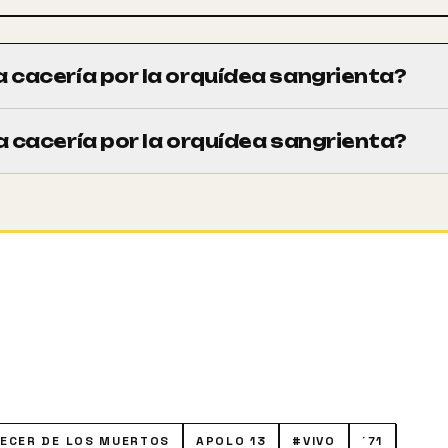
cacería por la orquídea sangrienta?
m).
 cacería por la orquídea sangrienta?
rupo de una poderosa compañía farmaceútica en la búsqued
de Borneo. El interés por esa flor se debe a que contiene un
de la inmortalidad. Pero pronto descubren que la orquídea l
ECER DE LOS MUERTOS
APOLO 13
#VIVO
´71