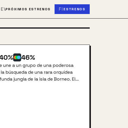
S
EVENT_UPCOMING
FIBER_NEW
PRÓXIMOS ESTRENOS
ESTRENOS
40
%
46
%
se une a un grupo de una poderosa
la búsqueda de una rara orquídea
unda jungla de la isla de Borneo. El
be a que contiene una poderosa
ecretos de la eterna juventud,
. Pero pronto descubren que la
ientes gigantes para aumentar su