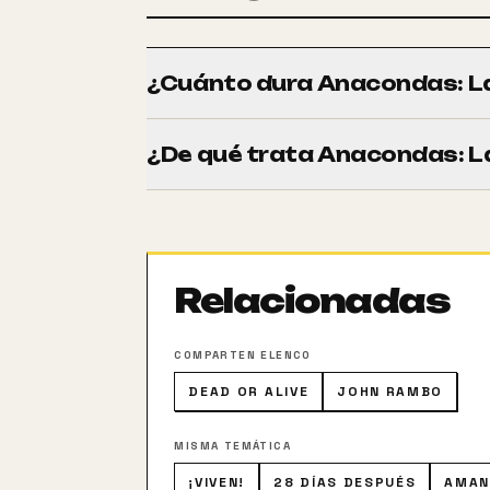
¿Cuánto dura Anacondas: La 
Tiene una duración de 97 minutos (1h 37
¿De qué trata Anacondas: La
Una expedición científica se une a un g
florece en la profunda jungla de la isla 
secretos de la eterna juventud, incluso 
aumentar su tamaño y su vitalidad.
Relacionadas
COMPARTEN ELENCO
DEAD OR ALIVE
JOHN RAMBO
MISMA TEMÁTICA
¡VIVEN!
28 DÍAS DESPUÉS
AMAN