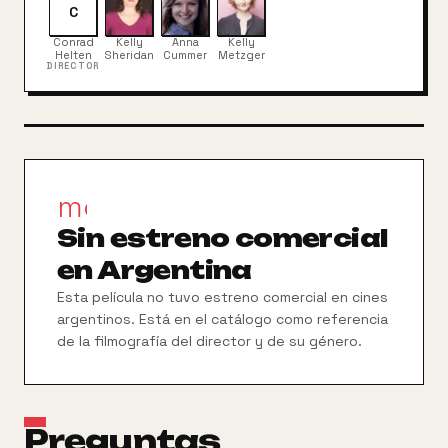
departamento en la ciudad, donde descubrirán el
C
plan que amenaza destruir la tierra de los
Conrad
Kelly
Anna
Kelly
DulceFlores. Usando la magia de la naturaleza,
Helten
Sheridan
Cummer
Metzger
DIRECTOR
Pulgarcita demostrará que hasta la persona más
pequeña puede hacer los cambios más grandes.
movie_filter
Sin estreno comercial
en Argentina
Esta película no tuvo estreno comercial en cines
argentinos. Está en el catálogo como referencia
de la filmografía del director y de su género.
Preguntas