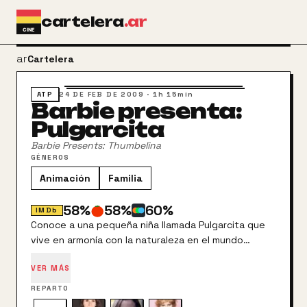
Ir al contenido principal
cartelera
.ar
arrow_back
Cartelera
ATP
24 DE FEB DE 2009
·
1h 15min
Barbie presenta:
Pulgarcita
Barbie Presents: Thumbelina
GÉNEROS
Animación
Familia
58
%
58
%
60
%
IMDb
Conoce a una pequeña niña llamada Pulgarcita que
vive en armonía con la naturaleza en el mundo
mágico de las DulceFlores que se oculta entre las
VER MÁS
flores silvestres. Debido al capricho de una niña
consentida llamada Makena, el precioso jardín de
REPARTO
Pulgarcita y sus amigas es llevado a un lujoso