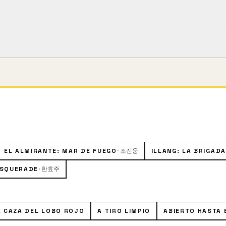
m).
la verdad sobre la organización de narcotráfico más grande
EL ALMIRANTE: MAR DE FUEGO
·
조진웅
ILLANG: LA BRIGAD
SQUERADE
·
한효주
A CAZA DEL LOBO ROJO
A TIRO LIMPIO
ABIERTO HASTA 