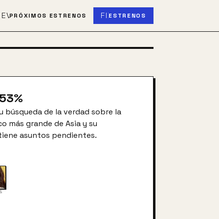
S
EVENT_UPCOMING
FIBER_NEW
PRÓXIMOS ESTRENOS
ESTRENOS
53
%
su búsqueda de la verdad sobre la
co más grande de Asia y su
 tiene asuntos pendientes.
주