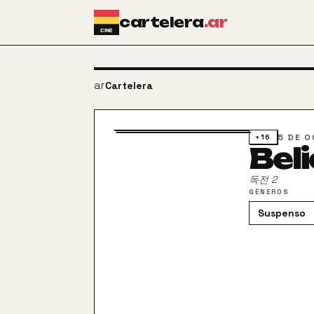
Ir al contenido principal
cartelera
.ar
arrow_back
Cartelera
5 DE O
+16
Beli
독전 2
GÉNEROS
Suspenso