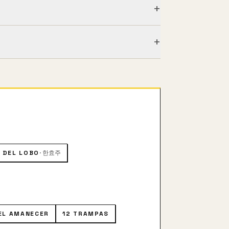
+
+
 de Asia y su escurridizo jefe, con
A DEL LOBO
·
한효주
EL AMANECER
12 TRAMPAS