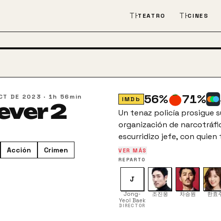
THEATER_COMEDY
THEATER
TEATRO
CINES
56
%
71
%
CT DE 2023
·
1h 56min
IMDb
ever 2
Un tenaz policía prosigue 
organización de narcotráfi
escurridizo jefe, con quien
Acción
Crimen
VER MÁS
REPARTO
J
Jong-
조진웅
차승원
한효
Yeol Baek
DIRECTOR