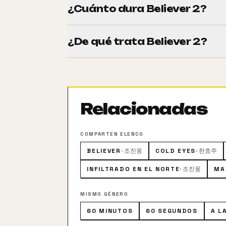
¿Cuánto dura Believer 2?
Tiene una duración de 116 minutos (1h 56
¿De qué trata Believer 2?
Un tenaz policía prosigue su búsqueda de 
quien tiene asuntos pendientes.
Relacionadas
COMPARTEN ELENCO
BELIEVER
·
조진웅
COLD EYES
·
한효주
INFILTRADO EN EL NORTE
·
조진웅
MA
MISMO GÉNERO
60 MINUTOS
60 SEGUNDOS
A L