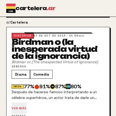
Ir al contenido principal
cartelera
.ar
arrow_back
Cartelera
HISTÓRICA
17 DE OCT DE 2014
·
1h 59min
Birdman o (la
inesperada virtud
de la ignorancia)
Birdman or (The Unexpected Virtue of Ignorance)
GÉNEROS
Drama
Comedia
77
%
91
%
87
%
80
%
IMDb
Después de hacerse famoso interpretando a un
célebre superhéroe, un actor trata de darle un
nuevo rumbo a su vida, recuperando a su familia y
VER MÁS
preparándose para el estreno de una obra teatral
en Broadway.
REPARTO