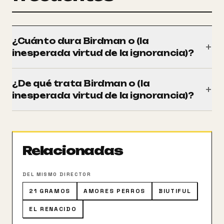
¿Cuánto dura Birdman o (la
+
inesperada virtud de la ignorancia)?
Tiene una duración de 119 minutos (1h 59m).
¿De qué trata Birdman o (la
+
inesperada virtud de la ignorancia)?
Después de hacerse famoso interpretando a un
célebre superhéroe, un actor trata de darle un nuevo
rumbo a su vida, recuperando a su familia y
Relacionadas
preparándose para el estreno de una obra teatral en
Broadway.
DEL MISMO DIRECTOR
21 GRAMOS
AMORES PERROS
BIUTIFUL
EL RENACIDO