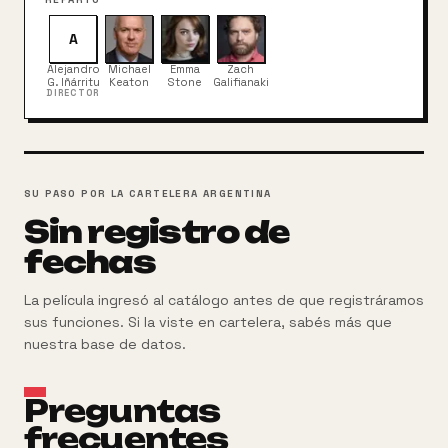
A
Alejandro
Michael
Emma
Zach
G. Iñárritu
Keaton
Stone
Galifianakis
DIRECTOR
SU PASO POR LA CARTELERA ARGENTINA
Sin registro de
fechas
La película ingresó al catálogo antes de que registráramos
sus funciones. Si la viste en cartelera, sabés más que
nuestra base de datos.
Preguntas
frecuentes