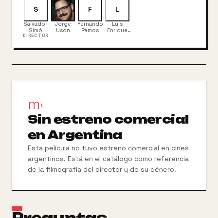
S
F
L
Salvador
Jorge
Fernando
Luis
Simó
Usón
Ramos
Enrique
DIRECTOR
de Tomás
movie_filter
Sin estreno comercial
en Argentina
Esta película no tuvo estreno comercial en cines
argentinos. Está en el catálogo como referencia
de la filmografía del director y de su género.
Preguntas