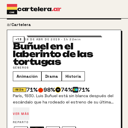
Ir al contenido principal
cartelera
.ar
arrow_back
Cartelera
+13
18 DE ABR DE 2019
·
1h 22min
Buñuel en el
laberinto de las
tortugas
GÉNEROS
Animación
Drama
Historia
71
%
98
%
74
%
71
%
IMDb
París, 1930. Luis Buñuel está sin blanca después del
escándalo que ha rodeado el estreno de su última
película. El escultor Ramón Acín, un buen amigo,
VER MÁS
compra un billete de lotería y promete a Buñuel que
financiará su próxima película si gana el premio.
REPARTO