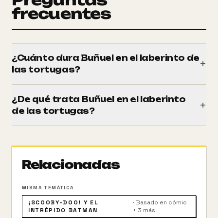
frecuentes
¿Cuánto dura Buñuel en el laberinto de
+
las tortugas?
Tiene una duración de 82 minutos (1h 22m).
¿De qué trata Buñuel en el laberinto
+
de las tortugas?
París, 1930. Luis Buñuel está sin blanca después del
escándalo que ha rodeado el estreno de su última
película. El escultor Ramón Acín, un buen amigo,
Relacionadas
compra un billete de lotería y promete a Buñuel que
financiará su próxima película si gana el premio.
MISMA TEMÁTICA
¡SCOOBY-DOO! Y EL
·
Basado en cómic
INTRÉPIDO BATMAN
+ 3 más