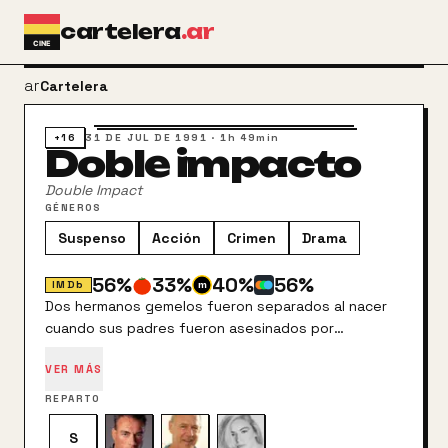
Ir al contenido principal
cartelera
.ar
arrow_back
Cartelera
+16
31 DE JUL DE 1991
·
1h 49min
Doble impacto
Double Impact
GÉNEROS
Suspenso
Acción
Crimen
Drama
56
%
33
%
40
%
56
%
IMDb
Dos hermanos gemelos fueron separados al nacer
cuando sus padres fueron asesinados por
criminales. Chad fue criado en París y Alex se
VER MÁS
convirtió en un insignificante ladrón en Hong Kong.
Ambos han crecido sin conocer la existencia del
REPARTO
otro y se han convertido en expertos en combate.
S