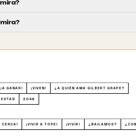
 mira?
7m).
 mira?
ado Dodo, sufre una profunda depresión. Su mujer acaba de
mienza a tener fantasías y a soñar despierto sobre ella.
¡A GANAR!
¡VIVEN!
¿A QUIÉN AMA GILBERT GRAPE?
JESTAD
2046
N CERCA!
¡VIVIR A TOPE!
¡VIVIR!
¿BAILAMOS?
¿CON