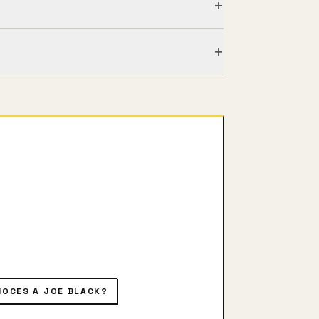
+
+
 dejarlo por otro hombre. Dodo la
OCES A JOE BLACK?