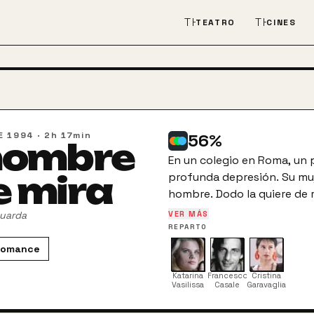
THEATER_COMEDY
THEATER
TEATRO
CINES
E 1994
·
2h 17min
56
%
 hombre
En un colegio en Roma, un 
profunda depresión. Su muj
e mira
hombre. Dodo la quiere de
comienza a tener fantasías 
uarda
VER MÁS
REPARTO
Romance
Katarina
Francesco
Cristina
Vasilissa
Casale
Garavaglia