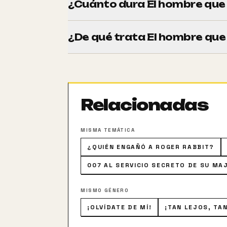
¿Cuánto dura El hombre que
Tiene una duración de 137 minutos (2h 1
¿De qué trata El hombre que
En un colegio en Roma, un profesor, llam
quiere de regreso desesperadamente, y co
Relacionadas
MISMA TEMÁTICA
¿QUIÉN ENGAÑÓ A ROGER RABBIT?
007 AL SERVICIO SECRETO DE SU MA
MISMO GÉNERO
¡OLVÍDATE DE MÍ!
¡TAN LEJOS, TA