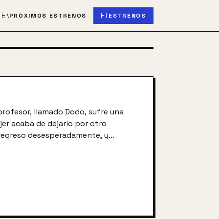
S
EVENT_UPCOMING
FIBER_NEW
PRÓXIMOS ESTRENOS
ESTRENOS
profesor, llamado Dodo, sufre una
er acaba de dejarlo por otro
 regreso desesperadamente, y
y a soñar despierto sobre ella.