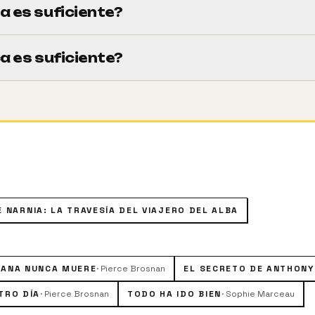
a es suficiente?
8m).
a es suficiente?
petróleo Sir Robert King en un atentado en el cuartel genera
feros en el mar Caspio. El agente 007, sintiéndose culpable
na atraerá la atención de la prensa internacional y tambié
 impide sentir dolor físico y cuya única obsesión es la veng
 NARNIA: LA TRAVESÍA DEL VIAJERO DEL ALBA
ÑANA NUNCA MUERE
·
Pierce Brosnan
EL SECRETO DE ANTHONY
TRO DÍA
·
Pierce Brosnan
TODO HA IDO BIEN
·
Sophie Marceau