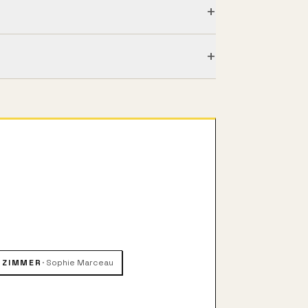
+
+
l del MI6, su hija Elektra hereda su
 de la muerte de su padre, se
n de su asesino, Renard, un hombre
anza.
 ZIMMER
·
Sophie Marceau