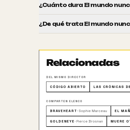
¿Cuánto dura El mundo nunc
Tiene una duración de 128 minutos (2h 0
¿De qué trata El mundo nunc
Tras la muerte del magnate británico del 
billonaria fortuna en yacimientos petrolí
convierte en su guardaespaldas. Su fortu
con una bala alojada en el cerebro que le
Relacionadas
DEL MISMO DIRECTOR
CÓDIGO ABIERTO
LAS CRÓNICAS DE
COMPARTEN ELENCO
BRAVEHEART
·
Sophie Marceau
EL MA
GOLDENEYE
·
Pierce Brosnan
MUERE O