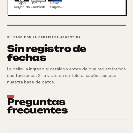
esposa de Darius, reaparece para que la ayude a
Ryan
Samuel L.
Salma
liberar a su marido y luchar contra un complot
Reynolds
Jackson
Hayek
Pinault
mundial en el que están implicados un malvado
griego (Antonio Banderas) y un célebre exagente
(Morgan Freeman).
SU PASO POR LA CARTELERA ARGENTINA
Sin registro de
fechas
La película ingresó al catálogo antes de que registráramos
sus funciones. Si la viste en cartelera, sabés más que
nuestra base de datos.
Preguntas
frecuentes