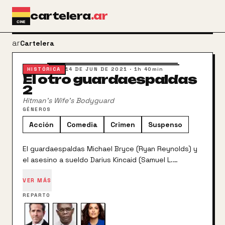
Ir al contenido principal
cartelera
.ar
arrow_back
Cartelera
HISTÓRICA
14 DE JUN DE 2021
·
1h 40min
El otro guardaespaldas
2
Hitman's Wife's Bodyguard
GÉNEROS
Acción
Comedia
Crimen
Suspenso
El guardaespaldas Michael Bryce (Ryan Reynolds) y
el asesino a sueldo Darius Kincaid (Samuel L.
Jackson) vuelven a la carga en una nueva misión
VER MÁS
para garantizar la paz y estabilidad en Europa.
Bryce, aún bajo investigación y sin licencia, se
REPARTO
encuentra disfrutando de su año sabático, cuando
Sonia Kincaid (Salma Hayek), la impulsiva y peligrosa