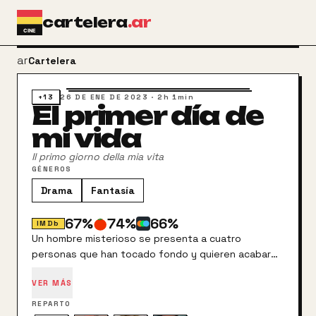
Ir al contenido principal
cartelera
.ar
arrow_back
Cartelera
+13
26 DE ENE DE 2023
·
2h 1min
El primer día de
mi vida
Il primo giorno della mia vita
GÉNEROS
Drama
Fantasía
67
%
74
%
66
%
IMDb
Un hombre misterioso se presenta a cuatro
personas que han tocado fondo y quieren acabar
con todo para ofrecerles un trato: una semana para
VER MÁS
que vuelvan a enamorarse de la vida. Su intención
es ofrecer la oportunidad de hacerles ver cómo
REPARTO