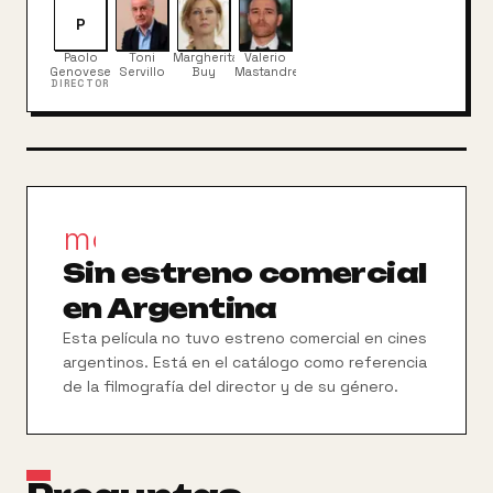
sería el mundo sin ellos y ayudarlos a encontrar un
nuevo sentido a sus vidas.
P
Paolo
Toni
Margherita
Valerio
Genovese
Servillo
Buy
Mastandrea
DIRECTOR
movie_filter
Sin estreno comercial
en Argentina
Esta película no tuvo estreno comercial en cines
argentinos. Está en el catálogo como referencia
de la filmografía del director y de su género.