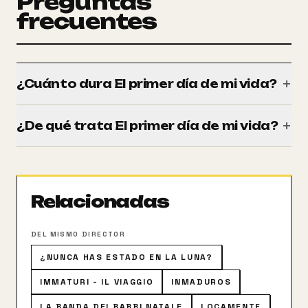
Preguntas
frecuentes
+
¿Cuánto dura El primer día de mi vida?
Tiene una duración de 121 minutos (2h 01m).
+
¿De qué trata El primer día de mi vida?
Un hombre misterioso se presenta a cuatro personas
que han tocado fondo y quieren acabar con todo
para ofrecerles un trato: una semana para que
Relacionadas
vuelvan a enamorarse de la vida. Su intención es
ofrecer la oportunidad de hacerles ver cómo sería el
mundo sin ellos y ayudarlos a encontrar un nuevo
DEL MISMO DIRECTOR
sentido a sus vidas.
¿NUNCA HAS ESTADO EN LA LUNA?
IMMATURI - IL VIAGGIO
INMADUROS
LA BANDA DEI BABBI NATALE
LOCAMENTE