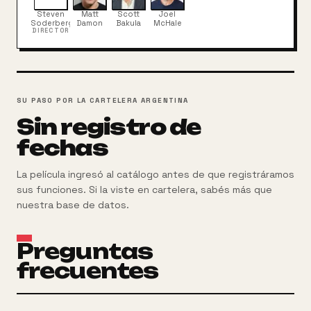
antes, el FBI necesita pruebas. Así que se presta
Steven
Matt
Scott
Joel
con entusiasmo a llevar una grabadora oculta en su
Soderbergh
Damon
Bakula
McHale
DIRECTOR
maletín, imaginándose a sí mismo como una especie
de agente secreto. Desafortunadamente para el
FBI, lo más difícil de la misión consistirá en saber lo
que es verdad y lo que es fruto de la gran
imaginación de Withacre.
SU PASO POR LA CARTELERA ARGENTINA
Sin registro de
fechas
La película ingresó al catálogo antes de que registráramos
sus funciones. Si la viste en cartelera, sabés más que
nuestra base de datos.
Preguntas
frecuentes