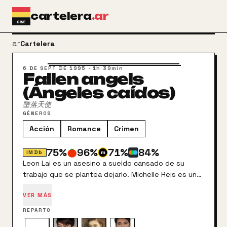
Ir al contenido principal
cartelera
.ar
arrow_back
Cartelera
6 DE SEPT DE 1995
·
1h 39min
Fallen angels
(Ángeles caídos)
墮落天使
GÉNEROS
Acción
Romance
Crimen
75
%
96
%
71
%
84
%
IMDb
Leon Lai es un asesino a sueldo cansado de su
trabajo que se plantea dejarlo. Michelle Reis es una
prostituta que, además de buscarles los encargos,
VER MÁS
le hace el trabajo sucio a Leon. Pero ella vive
apasionadamente enamorado de él, aunque nunca
REPARTO
se hayan conocido en persona. Lai conocerá a una