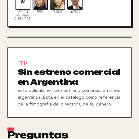
mujer, Karen Mok, con la que comenzará una relación.
W
Ésta, con el tiempo, coincidirá con Reis y les
Wong
黎明
李嘉欣
金城武
preparará una cita en la que Lai le confesará sus
Kar-Wai
DIRECTOR
deseos de retirarse. Reis, sintiéndose rechazada, le
preparará un ultimo trabajo. Intercalándose con
esta historia nos encontramos con un joven mudo,
Takeshi Kaneshiro, que viviendo con su padre tiene
una difícil existencia debida a su deficiencia física.
Sus días transcurren entre los dispares trabajos
movie_filter
nocturnos y servir de consuelo a una joven
engañada por su novio...
Sin estreno comercial
en Argentina
Esta película no tuvo estreno comercial en cines
argentinos. Está en el catálogo como referencia
de la filmografía del director y de su género.
Preguntas