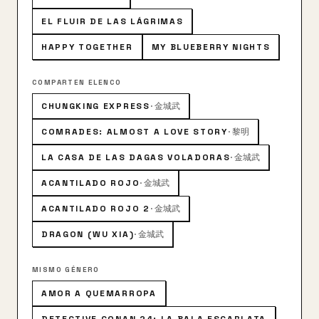
retirarse. Reis, sintiéndose rechazada, le preparará
un ultimo trabajo. Intercalándose con esta historia
EL FLUIR DE LAS LÁGRIMAS
nos encontramos con un joven mudo, Takeshi
HAPPY TOGETHER
MY BLUEBERRY NIGHTS
Kaneshiro, que viviendo con su padre tiene una difícil
existencia debida a su deficiencia física. Sus días
transcurren entre los dispares trabajos nocturnos y
COMPARTEN ELENCO
servir de consuelo a una joven engañada por su
CHUNGKING EXPRESS
·
金城武
novio...
COMRADES: ALMOST A LOVE STORY
·
黎明
LA CASA DE LAS DAGAS VOLADORAS
·
金城武
ACANTILADO ROJO
·
金城武
ACANTILADO ROJO 2
·
金城武
DRAGON (WU XIA)
·
金城武
MISMO GÉNERO
AMOR A QUEMARROPA