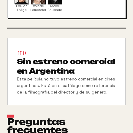
a verse y se acercan cada vez más...
Lou de
Valérie
Melvil
Laâge
Lemercier
Poupaud
movie_filter
Sin estreno comercial
en Argentina
Esta película no tuvo estreno comercial en cines
argentinos. Está en el catálogo como referencia
de la filmografía del director y de su género.
Preguntas
frecuentes