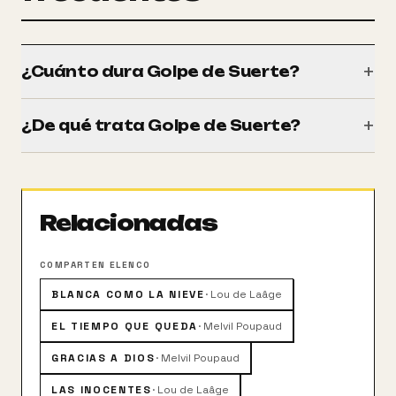
+
¿Cuánto dura Golpe de Suerte?
Tiene una duración de 96 minutos (1h 36m).
+
¿De qué trata Golpe de Suerte?
Fanny y Jean parecen el matrimonio ideal: ambos son
profesionales consumados, viven en un precioso
apartamento en un exclusivo barrio de París y
Relacionadas
parecen tan enamorados como cuando se
conocieron. Pero cuando Fanny se cruza
accidentalmente con Alain, un antiguo compañero de
COMPARTEN ELENCO
instituto, cae rendida a sus pies. Pronto vuelven a
BLANCA COMO LA NIEVE
·
Lou de Laâge
verse y se acercan cada vez más...
EL TIEMPO QUE QUEDA
·
Melvil Poupaud
GRACIAS A DIOS
·
Melvil Poupaud
LAS INOCENTES
·
Lou de Laâge