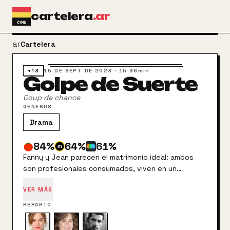
Ir al contenido principal
cartelera
.ar
arrow_back
Cartelera
+13
15 DE SEPT DE 2023
·
1h 36min
Golpe de Suerte
Coup de chance
GÉNEROS
Drama
84
%
64
%
61
%
Fanny y Jean parecen el matrimonio ideal: ambos
son profesionales consumados, viven en un
precioso apartamento en un exclusivo barrio de
VER MÁS
París y parecen tan enamorados como cuando se
conocieron. Pero cuando Fanny se cruza
REPARTO
accidentalmente con Alain, un antiguo compañero
de instituto, cae rendida a sus pies. Pronto vuelven