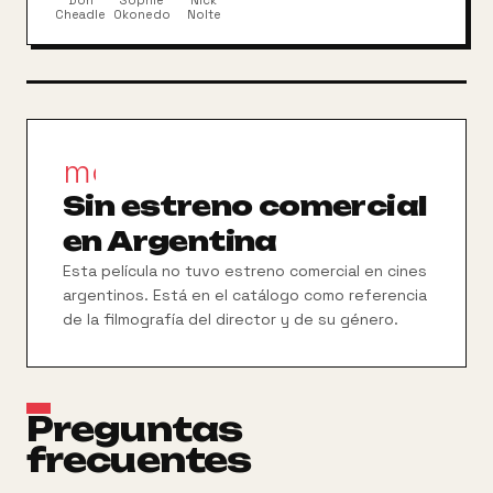
Don
Sophie
Nick
organiza una huida desesperada acompañado no
Cheadle
Okonedo
Nolte
sólo de su familia, sino también de sus vecinos
tutsi. Basada en hechos reales.
movie_filter
Sin estreno comercial
en Argentina
Esta película no tuvo estreno comercial en cines
argentinos. Está en el catálogo como referencia
de la filmografía del director y de su género.
Preguntas
frecuentes