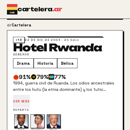
Ir al contenido principal
cartelera
.ar
arrow_back
Cartelera
+13
22 DE DIC DE 2004
·
2h 1min
Hotel Rwanda
GÉNEROS
Drama
Historia
Bélica
91
%
79
%
77
%
1994, guerra civil de Ruanda. Los odios ancestrales
entre los hutu (la etnia dominante) y los tutsi
provocan el asesinato del presidente del país,
VER MÁS
disturbios en las calles y, finalmente, una terrible
matanza entre las dos etnias. Paul, que es hutu,
REPARTO
trabaja como gerente de un hotel de Kigali y,
cuando empiezan los disturbios, decide que el mejor
refugio es precisamente el hotel. Y hacia allí